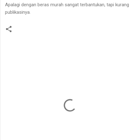
Apalagi dengan beras murah sangat terbantukan, tapi kurang
publikasinya.
K
o
m
e
n
t
a
r