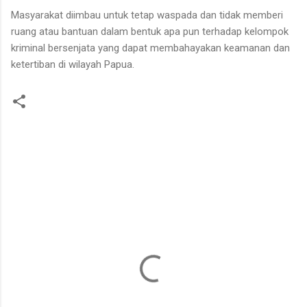
Masyarakat diimbau untuk tetap waspada dan tidak memberi
ruang atau bantuan dalam bentuk apa pun terhadap kelompok
kriminal bersenjata yang dapat membahayakan keamanan dan
ketertiban di wilayah Papua.
K
o
m
e
n
t
a
r