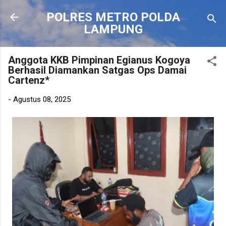
Langsung ke konten utama
POLRES METRO POLDA
LAMPUNG
Anggota KKB Pimpinan Egianus Kogoya
Berhasil Diamankan Satgas Ops Damai
Cartenz*
-
Agustus 08, 2025