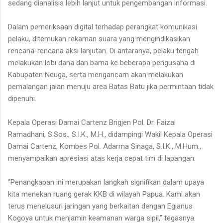
sedang dianalisis lebih lanjut untuk pengembangan informasi.
Dalam pemeriksaan digital terhadap perangkat komunikasi
pelaku, ditemukan rekaman suara yang mengindikasikan
rencana-rencana aksi lanjutan. Di antaranya, pelaku tengah
melakukan lobi dana dan bama ke beberapa pengusaha di
Kabupaten Nduga, serta mengancam akan melakukan
pemalangan jalan menuju area Batas Batu jika permintaan tidak
dipenuhi.
Kepala Operasi Damai Cartenz Brigjen Pol. Dr. Faizal
Ramadhani, S.Sos., S.I.K., M.H., didampingi Wakil Kepala Operasi
Damai Cartenz, Kombes Pol. Adarma Sinaga, S.I.K., M.Hum.,
menyampaikan apresiasi atas kerja cepat tim di lapangan.
“Penangkapan ini merupakan langkah signifikan dalam upaya
kita menekan ruang gerak KKB di wilayah Papua. Kami akan
terus menelusuri jaringan yang berkaitan dengan Egianus
Kogoya untuk menjamin keamanan warga sipil,” tegasnya.