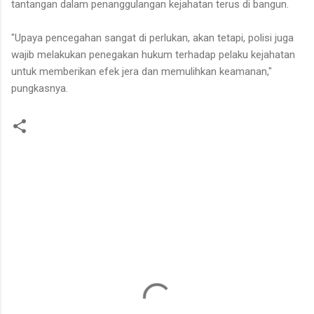
tantangan dalam penanggulangan kejahatan terus di bangun.
"Upaya pencegahan sangat di perlukan, akan tetapi, polisi juga
wajib melakukan penegakan hukum terhadap pelaku kejahatan
untuk memberikan efek jera dan memulihkan keamanan,"
pungkasnya.
K
o
m
e
n
t
a
r