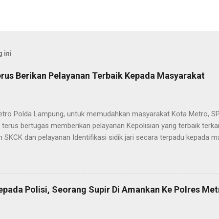
 ini
rus Berikan Pelayanan Terbaik Kepada Masyarakat
etro Polda Lampung, untuk memudahkan masyarakat Kota Metro, SP
terus bertugas memberikan pelayanan Kepolisian yang terbaik terka
 SKCK dan pelayanan Identifikasi sidik jari secara terpadu kepada m
025) Dalam mewujudkan pelayanan prima kepolisian, SPKT Polres M
at telah berusaha memberikan pelayanan terbaik kepada masyarak
istyo Nugroho S.IK, M.IK mengatakan “SPKT Polres Metro akan teru
n yang terbaik kepada masyarakat yang membutuhkan pelayanan kepol
epada Polisi, Seorang Supir Di Amankan Ke Polres Met
layanan lainnya.” “SPKT adalah pusat jaringan dari sistem fungsi Ke
 laporan dari masyarakat maka SPKT akan menentukan kemana lapo