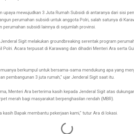
am upaya mewujudkan 3 Juta Rumah Subsidi di antaranya dari sisi 
angun perumahan subsidi untuk anggota Polri, salah satunya di Kara
 perumahan subsidi lainnya di sejumlah provinsi.
u, Jenderal Sigit melakukan groundbreaking serentak program peruma
pil Polri. Acara terpusat di Karawang dan dihadiri Menteri Ara serta 
ita semuanya berkumpul untuk bersama-sama mendukung apa yang menj
an pembangunan 3 juta rumah," ujar Jenderal Sigit saat itu.
a, Menteri Ara berterima kasih kepada Jenderal Sigit atas dukunga
pet merah bagi masyarakat berpenghasilan rendah (MBR).
a kasih Bapak membantu pekerjaan kami," tutur Ara di lokasi.