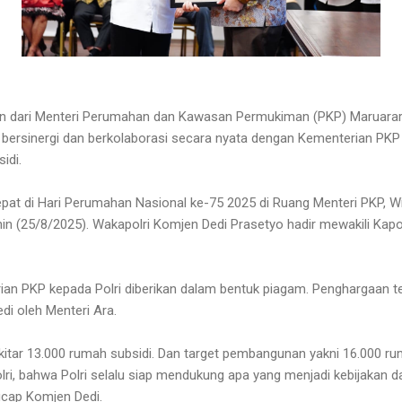
n dari Menteri Perumahan dan Kawasan Permukiman (PKP) Maruarar S
lai bersinergi dan berkolaborasi secara nyata dengan Kementerian PKP
idi.
tepat di Hari Perumahan Nasional ke-75 2025 di Ruang Menteri PKP, 
in (25/8/2025). Wakapolri Komjen Dedi Prasetyo hadir mewakili Kapolr
an PKP kepada Polri diberikan dalam bentuk piagam. Penghargaan t
i oleh Menteri Ara.
ekitar 13.000 rumah subsidi. Dan target pembangunan yakni 16.000 ru
lri, bahwa Polri selalu siap mendukung apa yang menjadi kebijakan
 ucap Komjen Dedi.