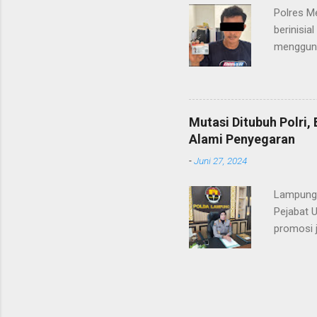
diteruska
Polres M
pidana, a
berinisia
mengguna
Heri Suli
diamanka
Nasution
melakukan
Mutasi Ditubuh Polri
dari ara
Alami Penyegaran
dan dala
-
Juni 27, 2024
kendaraan
Lampung-
Pejabat 
promosi j
ST/1236/
ditandata
KOMBES P
KAROREN
yang sud