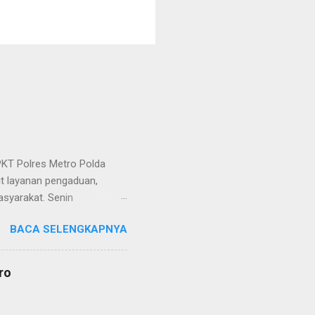
KT Polres Metro Polda
it layanan pengaduan,
asyarakat. Senin
etro selaku pelayan
BACA SELENGKAPNYA
at. Kapolres Metro AKBP
s berusaha memberikan
isian, baik informasi
ro
polisian, ketika telah
ran tersebut akan