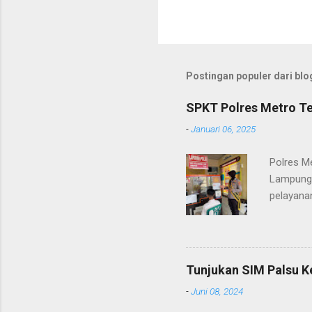
Postingan populer dari blog
SPKT Polres Metro Te
-
Januari 06, 2025
Polres M
Lampung 
pelayanan
(06/01/2
masyarak
Heri Sul
pelayana
Tunjukan SIM Palsu K
maupun pe
-
Juni 08, 2024
menerima