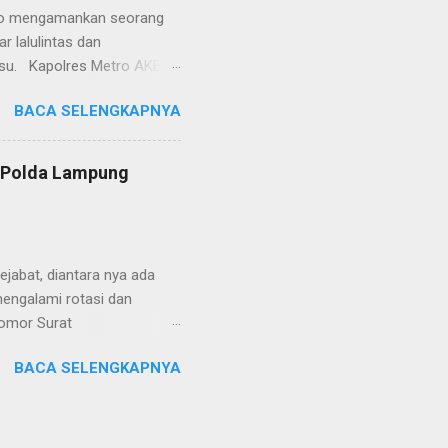
 menyangkut masalah tindak
etro mengamankan seorang
 lalulintas dan
lsu. Kapolres Metro AKBP
laskan, supir truk tersebut
BACA SELENGKAPNYA
) simpang Taqwa, Jalan AH
ntas Polres Metro
ntas tepatnya di TL Taqwa
s Polda Lampung
abis bongkar muat tepung
 tidak diperbolehkan bagi
 Metro segera memberhent...
jabat, diantara nya ada
engalami rotasi dan
Nomor Surat
, 26 Juni 2024 yang
BACA SELENGKAPNYA
telegram tersebut ada
mutasikan sebagai
YOSEF BUDI MEYDIANTO
M. dimutasikan sebagai