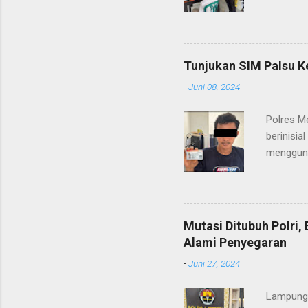
(06/01/2
masyarak
Heri Sul
pelayana
Tunjukan SIM Palsu K
maupun pe
-
Juni 08, 2024
menerima
diteruska
Polres M
pidana, a
berinisia
mengguna
Heri Suli
diamanka
Nasution
melakukan
Mutasi Ditubuh Polri
dari ara
Alami Penyegaran
dan dala
-
Juni 27, 2024
kendaraan
Lampung-