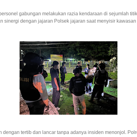
ersonel gabungan melakukan razia kendaraan di sejumlah titi
an sinergi dengan jajaran Polsek jajaran saat menyisir kawasan
an dengan tertib dan lancar tanpa adanya insiden menonjol. Po