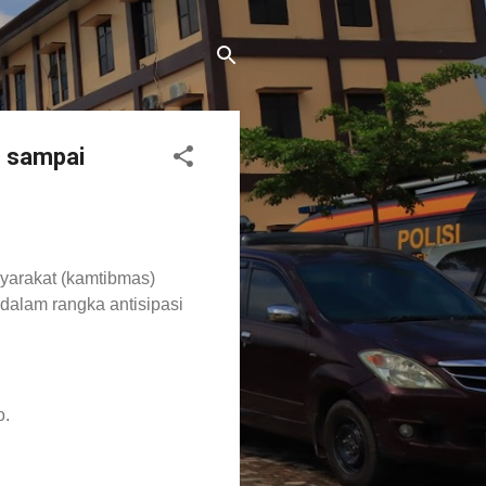
m sampai
yarakat (kamtibmas)
 dalam rangka antisipasi
o.