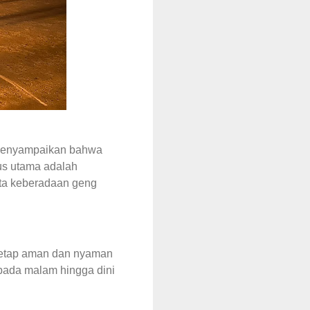
 menyampaikan bahwa
us utama adalah
erta keberadaan geng
o tetap aman dan nyaman
pada malam hingga dini