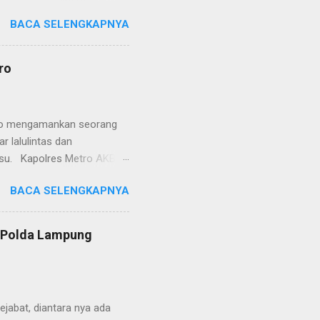
etro selaku pelayan
BACA SELENGKAPNYA
at. Kapolres Metro AKBP
s berusaha memberikan
isian, baik informasi
ro
polisian, ketika telah
ran tersebut akan
 menyangkut masalah tindak
etro mengamankan seorang
 lalulintas dan
lsu. Kapolres Metro AKBP
laskan, supir truk tersebut
BACA SELENGKAPNYA
) simpang Taqwa, Jalan AH
ntas Polres Metro
ntas tepatnya di TL Taqwa
s Polda Lampung
abis bongkar muat tepung
 tidak diperbolehkan bagi
 Metro segera memberhent...
jabat, diantara nya ada