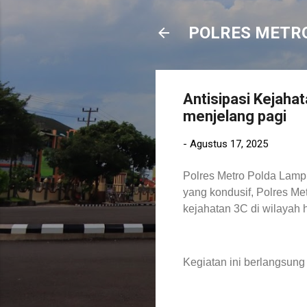
POLRES METR
Antisipasi Kejaha
menjelang pagi
-
Agustus 17, 2025
Polres Metro Polda Lamp
yang kondusif, Polres Met
kejahatan 3C di wilayah 
Kegiatan ini berlangsung