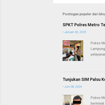
Postingan populer dari blog
SPKT Polres Metro Te
-
Januari 06, 2025
Polres M
Lampung 
pelayanan
(06/01/2
masyarak
Heri Sul
pelayana
Tunjukan SIM Palsu K
maupun pe
-
Juni 08, 2024
menerima
diteruska
Polres M
pidana, a
berinisia