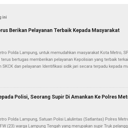
 ini
rus Berikan Pelayanan Terbaik Kepada Masyarakat
etro Polda Lampung, untuk memudahkan masyarakat Kota Metro, SP
terus bertugas memberikan pelayanan Kepolisian yang terbaik terka
 SKCK dan pelayanan Identifikasi sidik jari secara terpadu kepada m
025) Dalam mewujudkan pelayanan prima kepolisian, SPKT Polres M
at telah berusaha memberikan pelayanan terbaik kepada masyarak
istyo Nugroho S.IK, M.IK mengatakan “SPKT Polres Metro akan teru
n yang terbaik kepada masyarakat yang membutuhkan pelayanan kepol
epada Polisi, Seorang Supir Di Amankan Ke Polres Met
layanan lainnya.” “SPKT adalah pusat jaringan dari sistem fungsi Ke
 laporan dari masyarakat maka SPKT akan menentukan kemana lapo
n untuk proses selanjutnya, bisa ke fungsi Reserse Kriminal jika itu
etro Polda Lampung, Satuan Polisi Lalulintas (Satlantas) Polres M
tau ke fungs...
l FW (23) warga Lampung Tengah yang merupakan supir Truk pelanggar