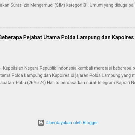
kan Surat Izin Mengemudi (SIM) kategori BII Umum yang diduga pa
styo Nugroho, S.IK, M.IK melalui Kasat Lantas IPTU Sulkhan, SH menje
n lantaran melanggar lalulintas dengan menerobos Traffic Light (TL
 dan masuk ke kawasan tertib lalulintas dalam kota. “Anggota Satla
 patroli hunting setelah itu ada kendaraan R6 yang melanggar laluli
, Beberapa Pejabat Utama Polda Lampung dan Kapolre
h Lampung Timur mau menuju ke Bandar Lampung. Kendaraan ini seh
m keadaan kosong, kendaraan ini memasuki Kota Metro yang memang
 roda 6 ke atas, melihat hal tersebut petugas dari Satlantas Polres
 Kepolisian Negara Republik Indonesia kembali merotasi beberapa pe
Utama Polda Lampung dan Kapolres di jajaran Polda Lampung yang m
abatan. Rabu (26/6/24) Hal itu berdasarkan surat telegram Kapolri 
VI/KEP./2024, ST/1237/VI/KEP./2024 dan ST/1238/VI/KEP./2024 Rabu
ngani As Sdm Polri Irjen Pol Dedi Prasetyo. Tertuang dalam 3 surat 
OL ANDI AZIS NIZAR, S.I.K., M.H., M.Han. KARORENA POLDA NTB di
A POLDA LAMPUNG yang sebelum nya dijabat oleh KOMBES POL 
ah memasuki masa pensiun. Lalu AKBP AHMAD SUKIYATNO, S.H., M.
Diberdayakan oleh Blogger
 KEPOLISIAN MADYA TK III ITWASDA POLDA LAMPUNG yang sebelum
MPUNG mendapatkan promosi jabatan. Posisi DIR TAHTI POLDA LA