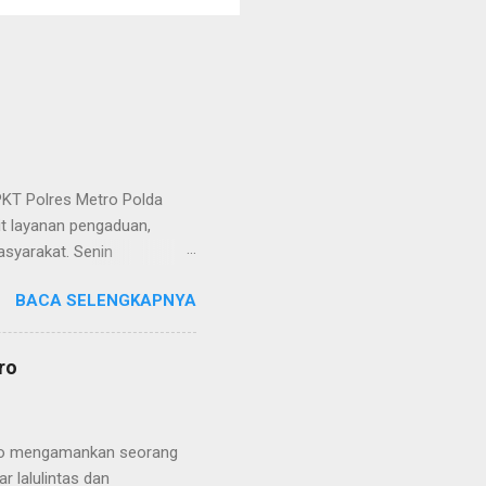
KT Polres Metro Polda
it layanan pengaduan,
asyarakat. Senin
etro selaku pelayan
BACA SELENGKAPNYA
at. Kapolres Metro AKBP
s berusaha memberikan
isian, baik informasi
ro
polisian, ketika telah
ran tersebut akan
 menyangkut masalah tindak
etro mengamankan seorang
 lalulintas dan