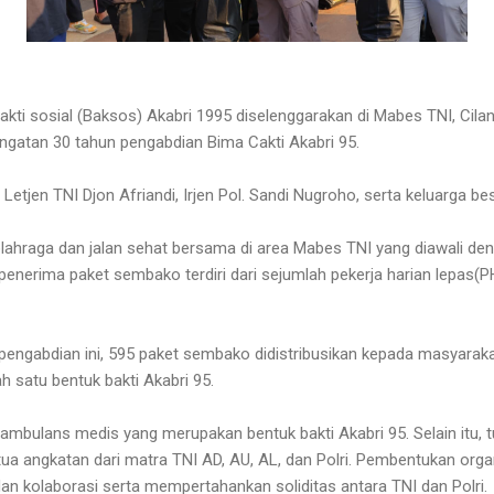
kti sosial (Baksos) Akabri 1995 diselenggarakan di Mabes TNI, Cilangk
ingatan 30 tahun pengabdian Bima Cakti Akabri 95.
Letjen TNI Djon Afriandi, Irjen Pol. Sandi Nugroho, serta keluarga bes
lahraga dan jalan sehat bersama di area Mabes TNI yang diawali d
penerima paket sembako terdiri dari sejumlah pekerja harian lepas(P
 pengabdian ini, 595 paket sembako didistribusikan kepada masyara
h satu bentuk bakti Akabri 95.
ambulans medis yang merupakan bentuk bakti Akabri 95. Selain itu, t
tua angkatan dari matra TNI AD, AU, AL, dan Polri. Pembentukan organ
an kolaborasi serta mempertahankan soliditas antara TNI dan Polri.