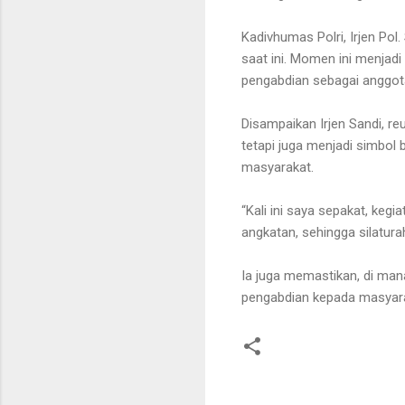
Kadivhumas Polri, Irjen Po
saat ini. Momen ini menjad
pengabdian sebagai anggota
Disampaikan Irjen Sandi, r
tetapi juga menjadi simbol 
masyarakat.
“Kali ini saya sepakat, keg
angkatan, sehingga silaturah
Ia juga memastikan, di mana
pengabdian kepada masyara
K