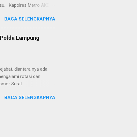
lsu. Kapolres Metro AKBP
laskan, supir truk tersebut
BACA SELENGKAPNYA
) simpang Taqwa, Jalan AH
ntas Polres Metro
ntas tepatnya di TL Taqwa
s Polda Lampung
abis bongkar muat tepung
 tidak diperbolehkan bagi
 Metro segera memberhent...
jabat, diantara nya ada
engalami rotasi dan
Nomor Surat
, 26 Juni 2024 yang
BACA SELENGKAPNYA
telegram tersebut ada
mutasikan sebagai
YOSEF BUDI MEYDIANTO
M. dimutasikan sebagai
 nya menjabat DIR TAHTI
MPUNG di jabat oleh AKBP