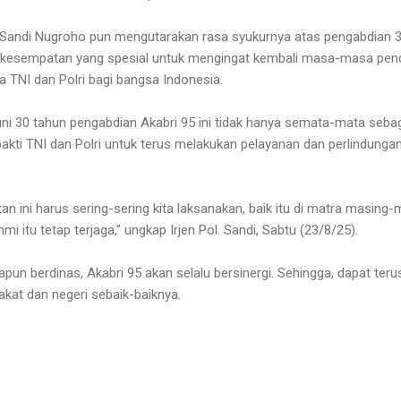
l. Sandi Nugroho pun mengutarakan rasa syukurnya atas pengabdian 3
i kesempatan yang spesial untuk mengingat kembali masa-masa pend
 TNI dan Polri bagi bangsa Indonesia.
euni 30 tahun pengabdian Akabri 95 ini tidak hanya semata-mata se
bakti TNI dan Polri untuk terus melakukan pelayanan dan perlindunga
iatan ini harus sering-sering kita laksanakan, baik itu di matra masi
mi itu tetap terjaga,” ungkap Irjen Pol. Sandi, Sabtu (23/8/25).
pun berdinas, Akabri 95 akan selalu bersinergi. Sehingga, dapat ter
kat dan negeri sebaik-baiknya.