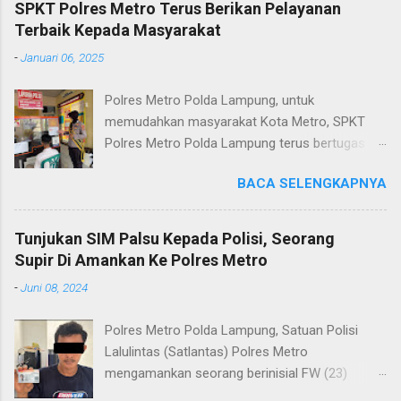
SPKT Polres Metro Terus Berikan Pelayanan
Terbaik Kepada Masyarakat
-
Januari 06, 2025
Polres Metro Polda Lampung, untuk
memudahkan masyarakat Kota Metro, SPKT
Polres Metro Polda Lampung terus bertugas
memberikan pelayanan Kepolisian yang terbaik
BACA SELENGKAPNYA
terkait layanan pengaduan, pelayanan SKCK dan
pelayanan Identifikasi sidik jari secara terpadu
kepada masyarakat. Senin (06/01/2025) Dalam
Tunjukan SIM Palsu Kepada Polisi, Seorang
mewujudkan pelayanan prima kepolisian, SPKT
Supir Di Amankan Ke Polres Metro
Polres Metro selaku pelayan masyarakat telah
-
Juni 08, 2024
berusaha memberikan pelayanan terbaik
kepada masyarakat. Kapolres Metro AKBP
Polres Metro Polda Lampung, Satuan Polisi
Heri Sulistyo Nugroho S.IK, M.IK mengatakan
Lalulintas (Satlantas) Polres Metro
“SPKT Polres Metro akan terus berusaha
mengamankan seorang berinisial FW (23)
memberikan pelayanan yang terbaik kepada
warga Lampung Tengah yang merupakan supir
masyarakat yang membutuhkan pelayanan