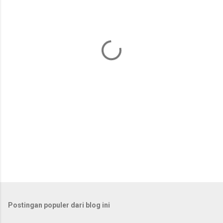
n
t
a
r
Postingan populer dari blog ini