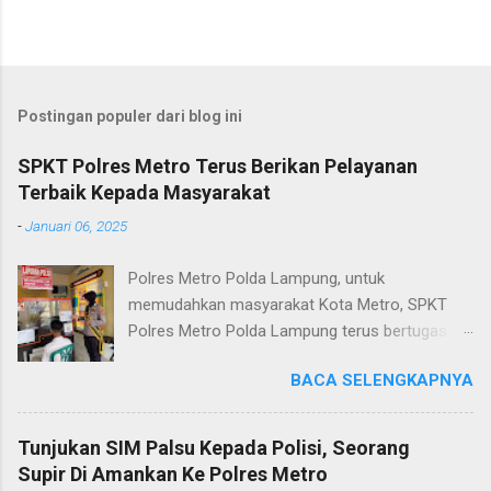
Postingan populer dari blog ini
SPKT Polres Metro Terus Berikan Pelayanan
Terbaik Kepada Masyarakat
-
Januari 06, 2025
Polres Metro Polda Lampung, untuk
memudahkan masyarakat Kota Metro, SPKT
Polres Metro Polda Lampung terus bertugas
memberikan pelayanan Kepolisian yang terbaik
BACA SELENGKAPNYA
terkait layanan pengaduan, pelayanan SKCK dan
pelayanan Identifikasi sidik jari secara terpadu
kepada masyarakat. Senin (06/01/2025) Dalam
Tunjukan SIM Palsu Kepada Polisi, Seorang
mewujudkan pelayanan prima kepolisian, SPKT
Supir Di Amankan Ke Polres Metro
Polres Metro selaku pelayan masyarakat telah