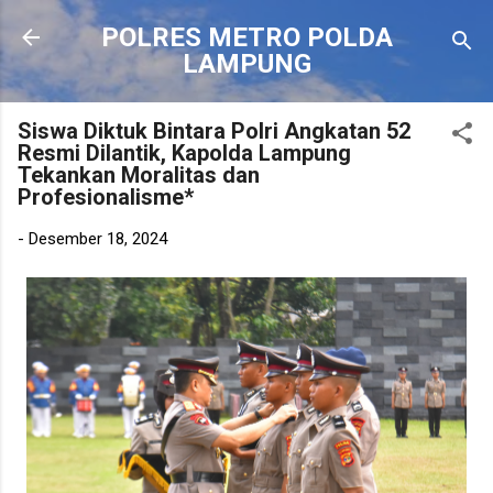
Langsung ke konten utama
POLRES METRO POLDA
LAMPUNG
Siswa Diktuk Bintara Polri Angkatan 52
Resmi Dilantik, Kapolda Lampung
Tekankan Moralitas dan
Profesionalisme*
-
Desember 18, 2024