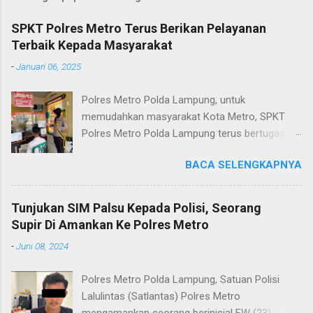
SPKT Polres Metro Terus Berikan Pelayanan
Terbaik Kepada Masyarakat
-
Januari 06, 2025
Polres Metro Polda Lampung, untuk
memudahkan masyarakat Kota Metro, SPKT
Polres Metro Polda Lampung terus bertugas
memberikan pelayanan Kepolisian yang terbaik
BACA SELENGKAPNYA
terkait layanan pengaduan, pelayanan SKCK dan
pelayanan Identifikasi sidik jari secara terpadu
kepada masyarakat. Senin (06/01/2025) Dalam
Tunjukan SIM Palsu Kepada Polisi, Seorang
mewujudkan pelayanan prima kepolisian, SPKT
Supir Di Amankan Ke Polres Metro
Polres Metro selaku pelayan masyarakat telah
-
Juni 08, 2024
berusaha memberikan pelayanan terbaik
kepada masyarakat. Kapolres Metro AKBP
Polres Metro Polda Lampung, Satuan Polisi
Heri Sulistyo Nugroho S.IK, M.IK mengatakan
Lalulintas (Satlantas) Polres Metro
“SPKT Polres Metro akan terus berusaha