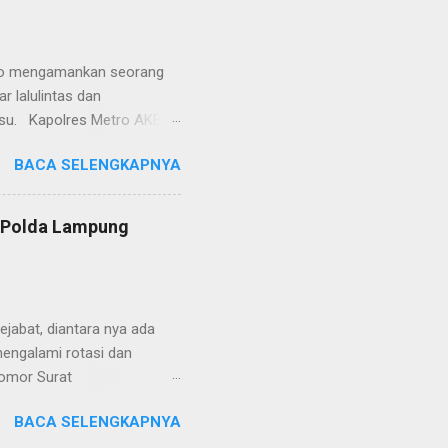
polisian, ketika telah
ran tersebut akan
 menyangkut masalah tindak
etro mengamankan seorang
 lalulintas dan
lsu. Kapolres Metro AKBP
laskan, supir truk tersebut
BACA SELENGKAPNYA
) simpang Taqwa, Jalan AH
ntas Polres Metro
ntas tepatnya di TL Taqwa
s Polda Lampung
abis bongkar muat tepung
 tidak diperbolehkan bagi
 Metro segera memberhent...
jabat, diantara nya ada
engalami rotasi dan
Nomor Surat
, 26 Juni 2024 yang
BACA SELENGKAPNYA
telegram tersebut ada