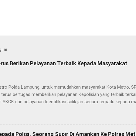
 ini
rus Berikan Pelayanan Terbaik Kepada Masyarakat
etro Polda Lampung, untuk memudahkan masyarakat Kota Metro, SP
terus bertugas memberikan pelayanan Kepolisian yang terbaik terka
 SKCK dan pelayanan Identifikasi sidik jari secara terpadu kepada m
025) Dalam mewujudkan pelayanan prima kepolisian, SPKT Polres M
at telah berusaha memberikan pelayanan terbaik kepada masyarak
istyo Nugroho S.IK, M.IK mengatakan “SPKT Polres Metro akan teru
n yang terbaik kepada masyarakat yang membutuhkan pelayanan kepol
epada Polisi, Seorang Supir Di Amankan Ke Polres Met