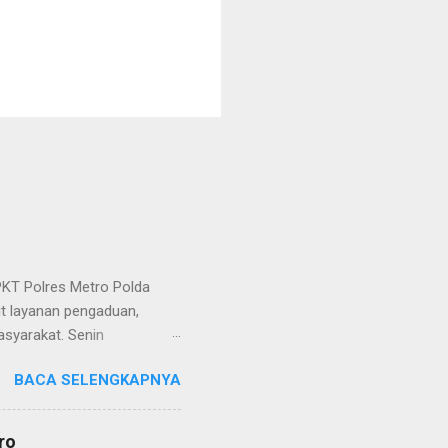
KT Polres Metro Polda
it layanan pengaduan,
asyarakat. Senin
etro selaku pelayan
BACA SELENGKAPNYA
at. Kapolres Metro AKBP
s berusaha memberikan
isian, baik informasi
ro