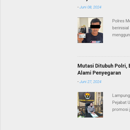
maupun pe
-
Juni 08, 2024
menerima
diteruska
Polres M
pidana, a
berinisia
mengguna
Heri Suli
diamanka
Nasution
melakukan
Mutasi Ditubuh Polri
dari ara
Alami Penyegaran
dan dala
-
Juni 27, 2024
kendaraan
Lampung-
Pejabat 
promosi j
ST/1236/
ditandata