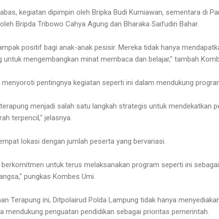
abas, kegiatan dipimpin oleh Bripka Budi Kurniawan, sementara di P
n oleh Bripda Tribowo Cahya Agung dan Bharaka Saifudin Bahar.
ampak positif bagi anak-anak pesisir. Mereka tidak hanya mendapat
ong untuk mengembangkan minat membaca dan belajar," tambah Komb
a menyoroti pentingnya kegiatan seperti ini dalam mendukung progr
terapung menjadi salah satu langkah strategis untuk mendekatkan 
ah terpencil," jelasnya.
 empat lokasi dengan jumlah peserta yang bervariasi.
 berkomitmen untuk terus melaksanakan program seperti ini sebagai
angsa," pungkas Kombes Umi.
an Terapung ini, Ditpolairud Polda Lampung tidak hanya menyediakan
uga mendukung penguatan pendidikan sebagai prioritas pemerintah.