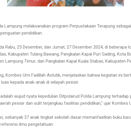
lda Lampung melaksanakan program Perpustakaan Terapung sebagai
penguatan pendidikan.
da Rabu, 25 Desember, dan Jumat, 27 Desember 2024, di beberapa lok
adas, Kabupaten Tulang Bawang; Pangkalan Kapal Puri Gading, Kota 
en Lampung Timur; dan Pangkalan Kapal Kuala Stabas, Kabupaten Pes
, Kombes Umi Fadillah Astutik, menjelaskan bahwa kegiatan ini be
 luas kepada anak-anak di wilayah pesisir.
 adalah wujud nyata kepedulian Ditpolairud Polda Lampung terhadap 
erah pesisir dan sulit terjangkau fasilitas pendidikan," ujar Kombes 
an, sebanyak 37 anak tingkat sekolah dasar memanfaatkan buku bac
eferensi ilmu pengetahuan.