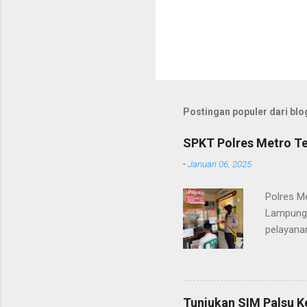
Postingan populer dari blog
SPKT Polres Metro Te
-
Januari 06, 2025
Polres M
Lampung 
pelayanan
(06/01/2
masyarak
Heri Sul
pelayana
Tunjukan SIM Palsu K