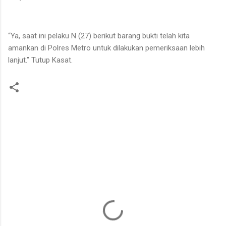
“Ya, saat ini pelaku N (27) berikut barang bukti telah kita
amankan di Polres Metro untuk dilakukan pemeriksaan lebih
lanjut.” Tutup Kasat.
K
o
m
e
n
t
a
r