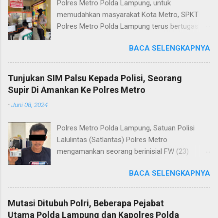
Polres Metro Polda Lampung, untuk
memudahkan masyarakat Kota Metro, SPKT
Polres Metro Polda Lampung terus bertugas
memberikan pelayanan Kepolisian yang terbaik
BACA SELENGKAPNYA
terkait layanan pengaduan, pelayanan SKCK dan
pelayanan Identifikasi sidik jari secara terpadu
kepada masyarakat. Senin (06/01/2025) Dalam
Tunjukan SIM Palsu Kepada Polisi, Seorang
mewujudkan pelayanan prima kepolisian, SPKT
Supir Di Amankan Ke Polres Metro
Polres Metro selaku pelayan masyarakat telah
-
Juni 08, 2024
berusaha memberikan pelayanan terbaik
kepada masyarakat. Kapolres Metro AKBP
Polres Metro Polda Lampung, Satuan Polisi
Heri Sulistyo Nugroho S.IK, M.IK mengatakan
Lalulintas (Satlantas) Polres Metro
“SPKT Polres Metro akan terus berusaha
mengamankan seorang berinisial FW (23)
memberikan pelayanan yang terbaik kepada
warga Lampung Tengah yang merupakan supir
masyarakat yang membutuhkan pelayanan
BACA SELENGKAPNYA
Truk pelanggar lalulintas dan menggunakan
kepolisian, baik informasi maupun pelayanan
Surat Izin Mengemudi (SIM) kategori BII Umum
lainnya.” “SPKT adalah pusat jaringan dari
yang diduga palsu. Kapolres Metro AKBP Heri
sistem fungsi Kepolisian, ketika telah menerima
Mutasi Ditubuh Polri, Beberapa Pejabat
Sulistyo Nugroho, S.IK, M.IK melalui Kasat
laporan dari masyarakat maka SPKT akan
Utama Polda Lampung dan Kapolres Polda