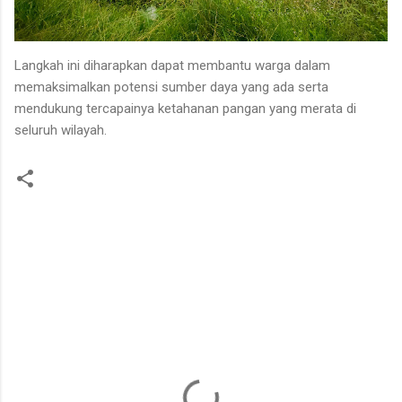
Langkah ini diharapkan dapat membantu warga dalam
memaksimalkan potensi sumber daya yang ada serta
mendukung tercapainya ketahanan pangan yang merata di
seluruh wilayah.
K
o
m
e
n
t
a
r