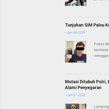
(06/01/2
masyarak
Heri Sul
pelayana
Tunjukan SIM Palsu K
maupun pe
-
Juni 08, 2024
menerima
diteruska
Polres M
pidana, a
berinisia
mengguna
Heri Suli
diamanka
Nasution
melakukan
Mutasi Ditubuh Polri
dari ara
Alami Penyegaran
dan dala
-
Juni 27, 2024
kendaraan
Lampung-