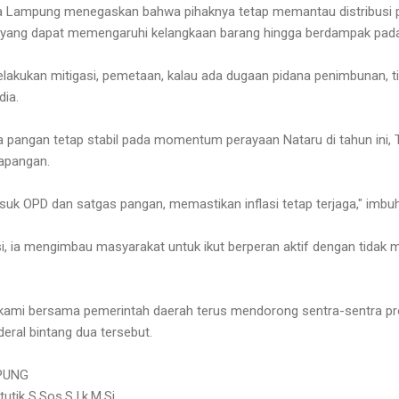
a Lampung menegaskan bahwa pihaknya tetap memantau distribusi
n yang dapat memengaruhi kelangkaan barang hingga berdampak pada
melakukan mitigasi, pemetaan, kalau ada dugaan pidana penimbunan,
dia.
 pangan tetap stabil pada momentum perayaan Nataru di tahun ini,
apangan.
uk OPD dan satgas pangan, memastikan inflasi tetap terjaga," imbu
i, ia mengimbau masyarakat untuk ikut berperan aktif dengan tidak
, kami bersama pemerintah daerah terus mendorong sentra-sentra p
deral bintang dua tersebut.
PUNG
ik S.Sos.S.I.k.M.Si.,