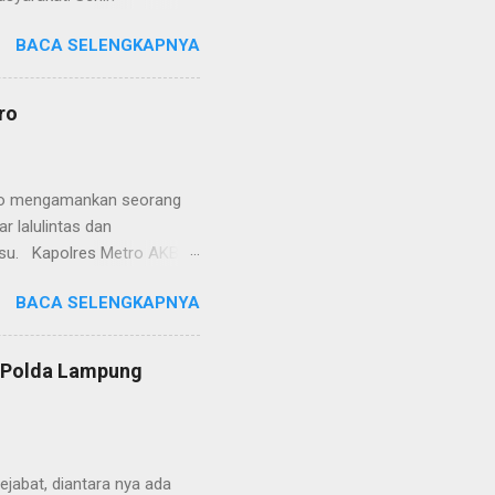
etro selaku pelayan
BACA SELENGKAPNYA
at. Kapolres Metro AKBP
s berusaha memberikan
isian, baik informasi
ro
polisian, ketika telah
ran tersebut akan
 menyangkut masalah tindak
etro mengamankan seorang
 lalulintas dan
lsu. Kapolres Metro AKBP
laskan, supir truk tersebut
BACA SELENGKAPNYA
) simpang Taqwa, Jalan AH
ntas Polres Metro
ntas tepatnya di TL Taqwa
s Polda Lampung
abis bongkar muat tepung
 tidak diperbolehkan bagi
 Metro segera memberhent...
jabat, diantara nya ada