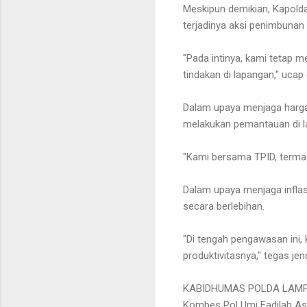
Meskipun demikian, Kapold
terjadinya aksi penimbuna
"Pada intinya, kami tetap 
tindakan di lapangan," ucap 
Dalam upaya menjaga harga
melakukan pemantauan di l
"Kami bersama TPID, termas
Dalam upaya menjaga inflas
secara berlebihan.
"Di tengah pengawasan ini
produktivitasnya," tegas jen
KABIDHUMAS POLDA LAM
Kombes Pol Umi Fadilah Astut