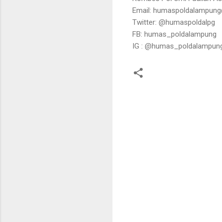
Email: humaspoldalampun
Twitter: @humaspoldalpg
FB: humas_poldalampung
IG : @humas_poldalampun
K
o
m
e
n
t
a
r