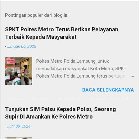
Postingan populer dari blog ini
SPKT Polres Metro Terus Berikan Pelayanan
Terbaik Kepada Masyarakat
-
Januari 06, 2025
Polres Metro Polda Lampung, untuk
memudahkan masyarakat Kota Metro, SPKT
Polres Metro Polda Lampung terus bertugas
memberikan pelayanan Kepolisian yang terbaik
BACA SELENGKAPNYA
terkait layanan pengaduan, pelayanan SKCK dan
pelayanan Identifikasi sidik jari secara terpadu
kepada masyarakat. Senin (06/01/2025) Dalam
Tunjukan SIM Palsu Kepada Polisi, Seorang
mewujudkan pelayanan prima kepolisian, SPKT
Supir Di Amankan Ke Polres Metro
Polres Metro selaku pelayan masyarakat telah
-
Juni 08, 2024
berusaha memberikan pelayanan terbaik
kepada masyarakat. Kapolres Metro AKBP