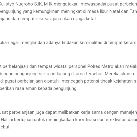
Sulistyo Nugroho S.IK, M.IK mengatakan, mewaspadai pusat perbela
engunjung yang kemungkinan meningkat di masa libur Natal dan Tahun
anjaan dan tempat rekreasi juga akan dijaga ketat.
ukan agar menghindari adanya tindakan kriminalitas di tempat keram
 perbelanjaan dan tempat wisata, personel Polres Metro akan mel
 dengan pengunjung serta pedagang di area tersebut. Mereka akan 
u di pusat perbelanjaan dipatuhi, mencegah potensi tindak kejahatan s
berikan rasa aman kepada pengunjung.
pusat perbelanjaan juga dapat melibatkan kerja sama dengan manaje
 Hal ini bertujuan untuk meningkatkan koordinasi dan efektivitas d
sebut.