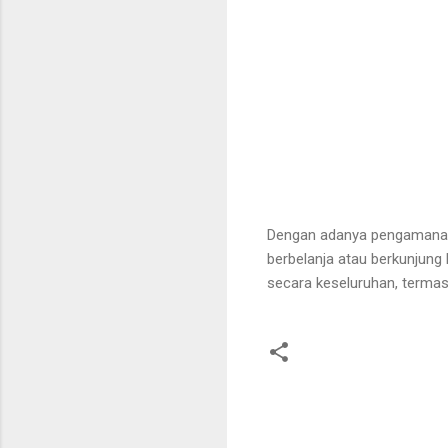
Dengan adanya pengamanan 
berbelanja atau berkunjung
secara keseluruhan, termas
K
o