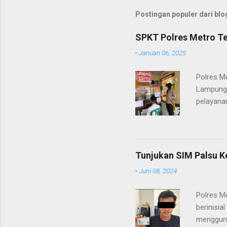
Postingan populer dari blog
SPKT Polres Metro Te
-
Januari 06, 2025
Polres M
Lampung 
pelayanan
(06/01/2
masyarak
Heri Sul
pelayana
Tunjukan SIM Palsu K
maupun pe
-
Juni 08, 2024
menerima
diteruska
Polres M
pidana, a
berinisia
mengguna