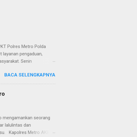
KT Polres Metro Polda
it layanan pengaduan,
asyarakat. Senin
etro selaku pelayan
BACA SELENGKAPNYA
at. Kapolres Metro AKBP
s berusaha memberikan
isian, baik informasi
ro
polisian, ketika telah
ran tersebut akan
 menyangkut masalah tindak
etro mengamankan seorang
 lalulintas dan
lsu. Kapolres Metro AKBP