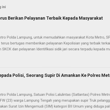
 ini
rus Berikan Pelayanan Terbaik Kepada Masyarakat
etro Polda Lampung, untuk memudahkan masyarakat Kota Metro, SP
terus bertugas memberikan pelayanan Kepolisian yang terbaik terka
 SKCK dan pelayanan Identifikasi sidik jari secara terpadu kepada m
025) Dalam mewujudkan pelayanan prima kepolisian, SPKT Polres M
at telah berusaha memberikan pelayanan terbaik kepada masyarak
istyo Nugroho S.IK, M.IK mengatakan “SPKT Polres Metro akan teru
n yang terbaik kepada masyarakat yang membutuhkan pelayanan kepol
epada Polisi, Seorang Supir Di Amankan Ke Polres Met
layanan lainnya.” “SPKT adalah pusat jaringan dari sistem fungsi Ke
 laporan dari masyarakat maka SPKT akan menentukan kemana lapo
n untuk proses selanjutnya, bisa ke fungsi Reserse Kriminal jika itu
etro Polda Lampung, Satuan Polisi Lalulintas (Satlantas) Polres M
tau ke fungs...
l FW (23) warga Lampung Tengah yang merupakan supir Truk pelanggar
kan Surat Izin Mengemudi (SIM) kategori BII Umum yang diduga pa