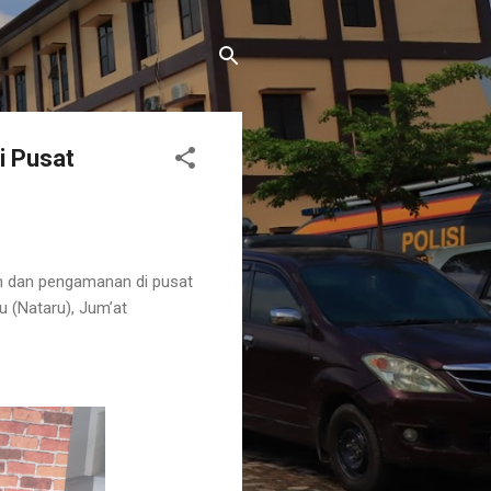
i Pusat
an dan pengamanan di pusat
u (Nataru), Jum’at