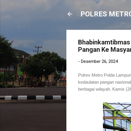
POLRES METR
Bhabinkamtibmas 
Pangan Ke Masya
-
Desember 26, 2024
Polres Metro Polda Lampun
kedaulatan pangan nasional
berbagai wilayah. Kamis (2