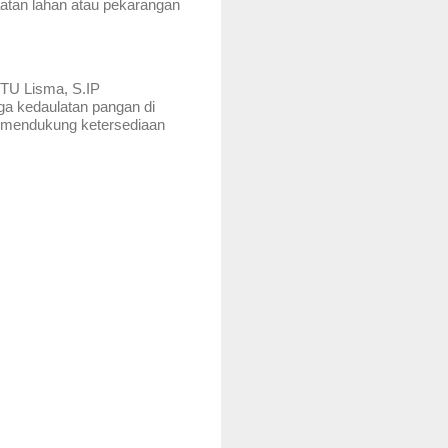
atan lahan atau pekarangan
PTU Lisma, S.IP
ga kedaulatan pangan di
k mendukung ketersediaan