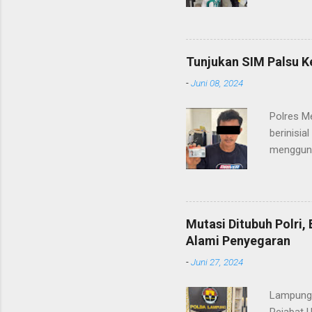
(06/01/2
masyarak
Heri Sul
pelayana
Tunjukan SIM Palsu K
maupun pe
-
Juni 08, 2024
menerima
diteruska
Polres M
pidana, a
berinisia
mengguna
Heri Suli
diamanka
Nasution
melakukan
Mutasi Ditubuh Polri
dari ara
Alami Penyegaran
dan dala
-
Juni 27, 2024
kendaraan
Lampung-