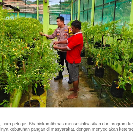
, para petugas Bhabinkamtibmas mensosialisasikan dari program ke
inya kebutuhan pangan di masyarakat, dengan menyediakan keters