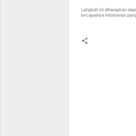
Langkah ini diharapkan d
tercapainya ketahanan pang
K
o
m
e
n
t
a
r