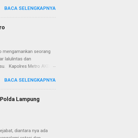
etro selaku pelayan
BACA SELENGKAPNYA
at. Kapolres Metro AKBP
s berusaha memberikan
isian, baik informasi
ro
polisian, ketika telah
ran tersebut akan
 menyangkut masalah tindak
etro mengamankan seorang
 lalulintas dan
lsu. Kapolres Metro AKBP
laskan, supir truk tersebut
BACA SELENGKAPNYA
) simpang Taqwa, Jalan AH
ntas Polres Metro
ntas tepatnya di TL Taqwa
s Polda Lampung
abis bongkar muat tepung
 tidak diperbolehkan bagi
 Metro segera memberhent...
jabat, diantara nya ada