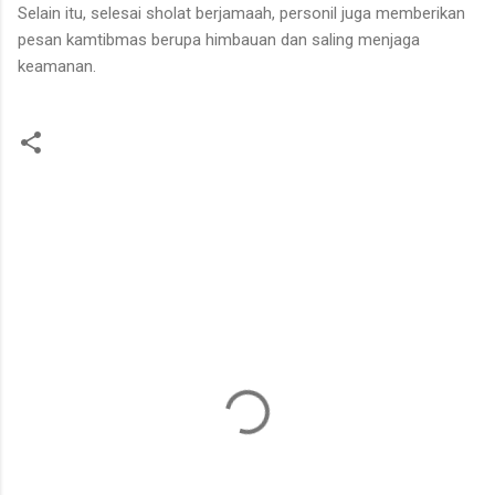
Selain itu, selesai sholat berjamaah, personil juga memberikan
pesan kamtibmas berupa himbauan dan saling menjaga
keamanan.
K
o
m
e
n
t
a
r