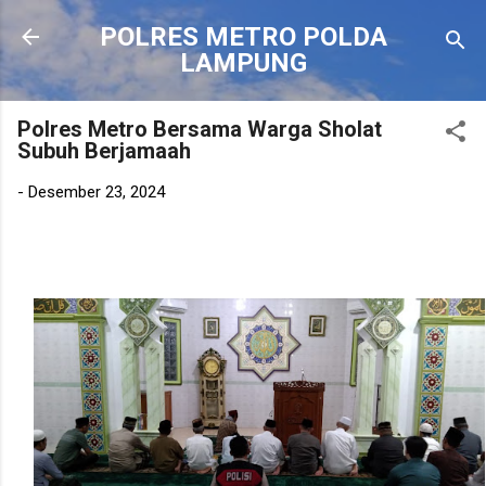
Langsung ke konten utama
POLRES METRO POLDA
LAMPUNG
Polres Metro Bersama Warga Sholat
Subuh Berjamaah
-
Desember 23, 2024