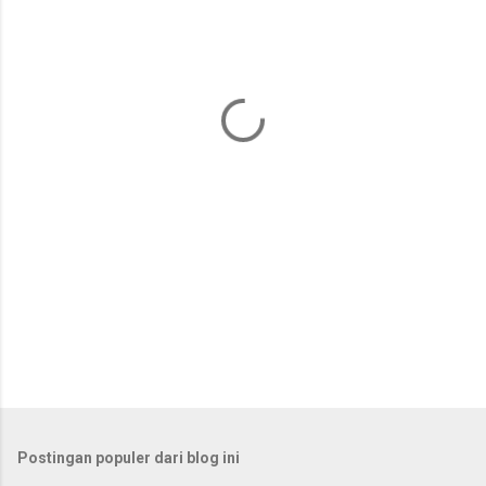
n
t
a
r
Postingan populer dari blog ini