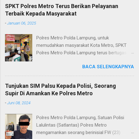
SPKT Polres Metro Terus Berikan Pelayanan
Terbaik Kepada Masyarakat
-
Januari 06, 2025
Polres Metro Polda Lampung, untuk
memudahkan masyarakat Kota Metro, SPKT
Polres Metro Polda Lampung terus bertugas
memberikan pelayanan Kepolisian yang terbaik
BACA SELENGKAPNYA
terkait layanan pengaduan, pelayanan SKCK dan
pelayanan Identifikasi sidik jari secara terpadu
kepada masyarakat. Senin (06/01/2025) Dalam
Tunjukan SIM Palsu Kepada Polisi, Seorang
mewujudkan pelayanan prima kepolisian, SPKT
Supir Di Amankan Ke Polres Metro
Polres Metro selaku pelayan masyarakat telah
-
Juni 08, 2024
berusaha memberikan pelayanan terbaik
kepada masyarakat. Kapolres Metro AKBP
Polres Metro Polda Lampung, Satuan Polisi
Heri Sulistyo Nugroho S.IK, M.IK mengatakan
Lalulintas (Satlantas) Polres Metro
“SPKT Polres Metro akan terus berusaha
mengamankan seorang berinisial FW (23)
memberikan pelayanan yang terbaik kepada