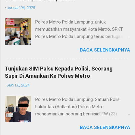
-
Januari 06, 2025
Polres Metro Polda Lampung, untuk
memudahkan masyarakat Kota Metro, SPKT
Polres Metro Polda Lampung terus bertugas
memberikan pelayanan Kepolisian yang terbaik
BACA SELENGKAPNYA
terkait layanan pengaduan, pelayanan SKCK dan
pelayanan Identifikasi sidik jari secara terpadu
kepada masyarakat. Senin (06/01/2025) Dalam
Tunjukan SIM Palsu Kepada Polisi, Seorang
mewujudkan pelayanan prima kepolisian, SPKT
Supir Di Amankan Ke Polres Metro
Polres Metro selaku pelayan masyarakat telah
-
Juni 08, 2024
berusaha memberikan pelayanan terbaik
kepada masyarakat. Kapolres Metro AKBP
Polres Metro Polda Lampung, Satuan Polisi
Heri Sulistyo Nugroho S.IK, M.IK mengatakan
Lalulintas (Satlantas) Polres Metro
“SPKT Polres Metro akan terus berusaha
mengamankan seorang berinisial FW (23)
memberikan pelayanan yang terbaik kepada
warga Lampung Tengah yang merupakan supir
masyarakat yang membutuhkan pelayanan
BACA SELENGKAPNYA
Truk pelanggar lalulintas dan menggunakan
kepolisian, baik informasi maupun pelayanan