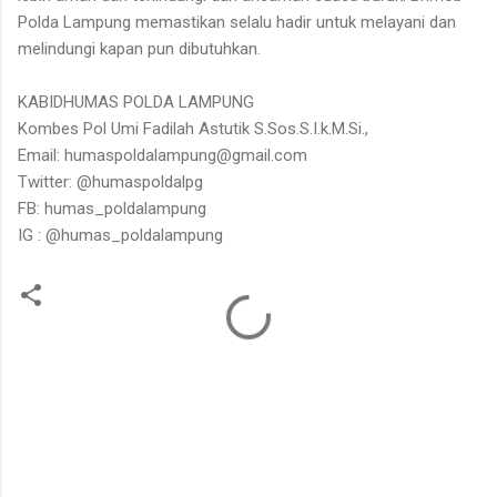
Polda Lampung memastikan selalu hadir untuk melayani dan
melindungi kapan pun dibutuhkan.
KABIDHUMAS POLDA LAMPUNG
Kombes Pol Umi Fadilah Astutik S.Sos.S.I.k.M.Si.,
Email: humaspoldalampung@gmail.com
Twitter: @humaspoldalpg
FB: humas_poldalampung
IG : @humas_poldalampung
K
o
m
e
n