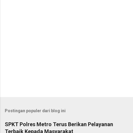
t
a
r
Postingan populer dari blog ini
SPKT Polres Metro Terus Berikan Pelayanan
Terbaik Kepada Masyarakat