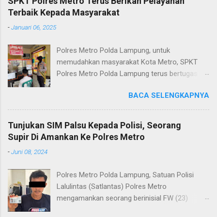
SPKT Polres Metro Terus Berikan Pelayanan
Terbaik Kepada Masyarakat
-
Januari 06, 2025
Polres Metro Polda Lampung, untuk
memudahkan masyarakat Kota Metro, SPKT
Polres Metro Polda Lampung terus bertugas
memberikan pelayanan Kepolisian yang terbaik
BACA SELENGKAPNYA
terkait layanan pengaduan, pelayanan SKCK dan
pelayanan Identifikasi sidik jari secara terpadu
kepada masyarakat. Senin (06/01/2025) Dalam
Tunjukan SIM Palsu Kepada Polisi, Seorang
mewujudkan pelayanan prima kepolisian, SPKT
Supir Di Amankan Ke Polres Metro
Polres Metro selaku pelayan masyarakat telah
-
Juni 08, 2024
berusaha memberikan pelayanan terbaik
kepada masyarakat. Kapolres Metro AKBP
Polres Metro Polda Lampung, Satuan Polisi
Heri Sulistyo Nugroho S.IK, M.IK mengatakan
Lalulintas (Satlantas) Polres Metro
“SPKT Polres Metro akan terus berusaha
mengamankan seorang berinisial FW (23)
memberikan pelayanan yang terbaik kepada
warga Lampung Tengah yang merupakan supir
masyarakat yang membutuhkan pelayanan