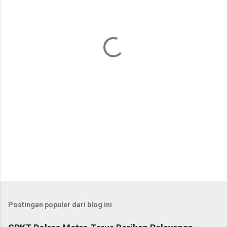
n
t
a
r
Postingan populer dari blog ini