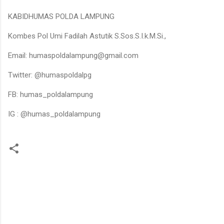
KABIDHUMAS POLDA LAMPUNG
Kombes Pol Umi Fadilah Astutik S.Sos.S.I.k.M.Si.,
Email: humaspoldalampung@gmail.com
Twitter: @humaspoldalpg
FB: humas_poldalampung
IG : @humas_poldalampung
K
o
m
e