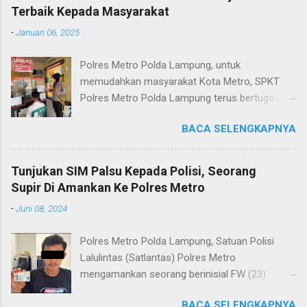
Terbaik Kepada Masyarakat
-
Januari 06, 2025
Polres Metro Polda Lampung, untuk
memudahkan masyarakat Kota Metro, SPKT
Polres Metro Polda Lampung terus bertugas
memberikan pelayanan Kepolisian yang terbaik
BACA SELENGKAPNYA
terkait layanan pengaduan, pelayanan SKCK dan
pelayanan Identifikasi sidik jari secara terpadu
kepada masyarakat. Senin (06/01/2025) Dalam
Tunjukan SIM Palsu Kepada Polisi, Seorang
mewujudkan pelayanan prima kepolisian, SPKT
Supir Di Amankan Ke Polres Metro
Polres Metro selaku pelayan masyarakat telah
-
Juni 08, 2024
berusaha memberikan pelayanan terbaik
kepada masyarakat. Kapolres Metro AKBP
Polres Metro Polda Lampung, Satuan Polisi
Heri Sulistyo Nugroho S.IK, M.IK mengatakan
Lalulintas (Satlantas) Polres Metro
“SPKT Polres Metro akan terus berusaha
mengamankan seorang berinisial FW (23)
memberikan pelayanan yang terbaik kepada
warga Lampung Tengah yang merupakan supir
masyarakat yang membutuhkan pelayanan
BACA SELENGKAPNYA
Truk pelanggar lalulintas dan menggunakan