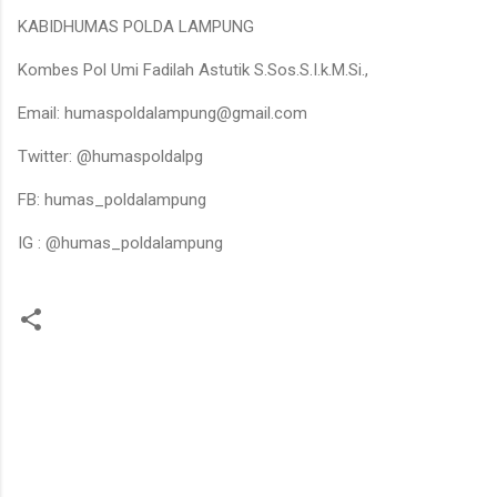
KABIDHUMAS POLDA LAMPUNG
Kombes Pol Umi Fadilah Astutik S.Sos.S.I.k.M.Si.,
Email: humaspoldalampung@gmail.com
Twitter: @humaspoldalpg
FB: humas_poldalampung
IG : @humas_poldalampung
K
o
m
e