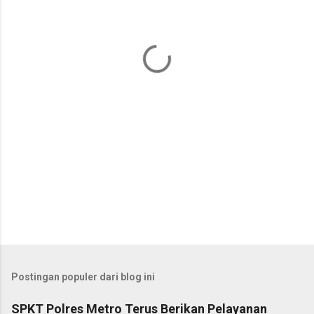
n
t
a
r
Postingan populer dari blog ini
SPKT Polres Metro Terus Berikan Pelayanan