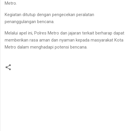
Metro.
Kegiatan ditutup dengan pengecekan peralatan
penanggulangan bencana.
Melalui apel ini, Polres Metro dan jajaran terkait berharap dapat
memberikan rasa aman dan nyaman kepada masyarakat Kota
Metro dalam menghadapi potensi bencana.
K
o
m
e
n
t
a