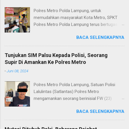
Polres Metro Polda Lampung, untuk
memudahkan masyarakat Kota Metro, SPKT
Polres Metro Polda Lampung terus bertugas
memberikan pelayanan Kepolisian yang terbaik
BACA SELENGKAPNYA
terkait layanan pengaduan, pelayanan SKCK dan
pelayanan Identifikasi sidik jari secara terpadu
kepada masyarakat. Senin (06/01/2025) Dalam
Tunjukan SIM Palsu Kepada Polisi, Seorang
mewujudkan pelayanan prima kepolisian, SPKT
Supir Di Amankan Ke Polres Metro
Polres Metro selaku pelayan masyarakat telah
-
Juni 08, 2024
berusaha memberikan pelayanan terbaik
kepada masyarakat. Kapolres Metro AKBP
Polres Metro Polda Lampung, Satuan Polisi
Heri Sulistyo Nugroho S.IK, M.IK mengatakan
Lalulintas (Satlantas) Polres Metro
“SPKT Polres Metro akan terus berusaha
mengamankan seorang berinisial FW (23)
memberikan pelayanan yang terbaik kepada
warga Lampung Tengah yang merupakan supir
masyarakat yang membutuhkan pelayanan
BACA SELENGKAPNYA
Truk pelanggar lalulintas dan menggunakan
kepolisian, baik informasi maupun pelayanan
Surat Izin Mengemudi (SIM) kategori BII Umum
lainnya.” “SPKT adalah pusat jaringan dari
yang diduga palsu. Kapolres Metro AKBP Heri
sistem fungsi Kepolisian, ketika telah menerima