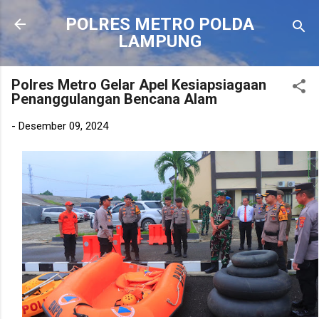
Langsung ke konten utama
POLRES METRO POLDA
LAMPUNG
Polres Metro Gelar Apel Kesiapsiagaan
Penanggulangan Bencana Alam
-
Desember 09, 2024