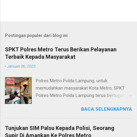
Postingan populer dari blog ini
SPKT Polres Metro Terus Berikan Pelayanan
Terbaik Kepada Masyarakat
-
Januari 06, 2025
Polres Metro Polda Lampung, untuk
memudahkan masyarakat Kota Metro, SPKT
Polres Metro Polda Lampung terus bertugas
memberikan pelayanan Kepolisian yang terbaik
BACA SELENGKAPNYA
terkait layanan pengaduan, pelayanan SKCK dan
pelayanan Identifikasi sidik jari secara terpadu
kepada masyarakat. Senin (06/01/2025) Dalam
Tunjukan SIM Palsu Kepada Polisi, Seorang
mewujudkan pelayanan prima kepolisian, SPKT
Supir Di Amankan Ke Polres Metro