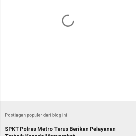
t
a
r
Postingan populer dari blog ini
SPKT Polres Metro Terus Berikan Pelayanan