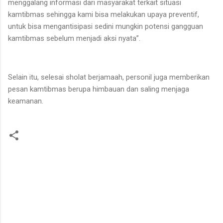
menggalang informasi dari masyarakat terkait situasi
kamtibmas sehingga kami bisa melakukan upaya preventif,
untuk bisa mengantisipasi sedini mungkin potensi gangguan
kamtibmas sebelum menjadi aksi nyata”.
Selain itu, selesai sholat berjamaah, personil juga memberikan
pesan kamtibmas berupa himbauan dan saling menjaga
keamanan.
K
o
m
e
n