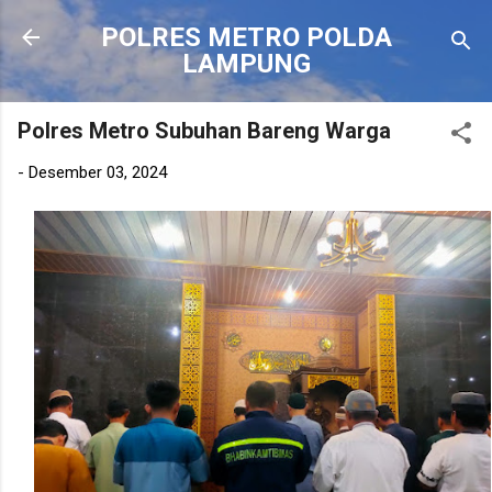
Langsung ke konten utama
POLRES METRO POLDA
LAMPUNG
Polres Metro Subuhan Bareng Warga
-
Desember 03, 2024