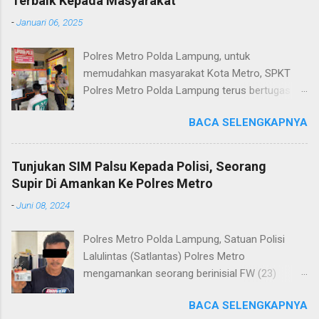
Terbaik Kepada Masyarakat
-
Januari 06, 2025
Polres Metro Polda Lampung, untuk
memudahkan masyarakat Kota Metro, SPKT
Polres Metro Polda Lampung terus bertugas
memberikan pelayanan Kepolisian yang terbaik
BACA SELENGKAPNYA
terkait layanan pengaduan, pelayanan SKCK dan
pelayanan Identifikasi sidik jari secara terpadu
kepada masyarakat. Senin (06/01/2025) Dalam
Tunjukan SIM Palsu Kepada Polisi, Seorang
mewujudkan pelayanan prima kepolisian, SPKT
Supir Di Amankan Ke Polres Metro
Polres Metro selaku pelayan masyarakat telah
-
Juni 08, 2024
berusaha memberikan pelayanan terbaik
kepada masyarakat. Kapolres Metro AKBP
Polres Metro Polda Lampung, Satuan Polisi
Heri Sulistyo Nugroho S.IK, M.IK mengatakan
Lalulintas (Satlantas) Polres Metro
“SPKT Polres Metro akan terus berusaha
mengamankan seorang berinisial FW (23)
memberikan pelayanan yang terbaik kepada
warga Lampung Tengah yang merupakan supir
masyarakat yang membutuhkan pelayanan
BACA SELENGKAPNYA
Truk pelanggar lalulintas dan menggunakan
kepolisian, baik informasi maupun pelayanan