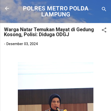
Langsung ke konten utama
POLRES METRO POLDA
LAMPUNG
Warga Natar Temukan Mayat di Gedung
Kosong, Polisi: Diduga ODGJ
-
Desember 03, 2024