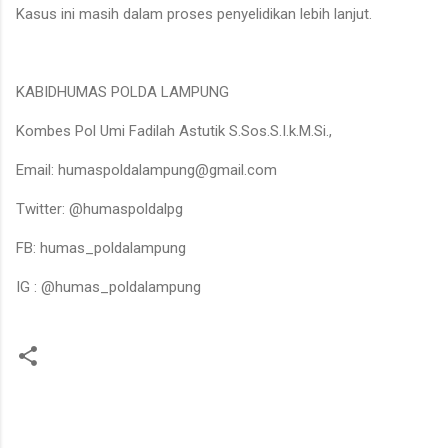
Kasus ini masih dalam proses penyelidikan lebih lanjut.
KABIDHUMAS POLDA LAMPUNG
Kombes Pol Umi Fadilah Astutik S.Sos.S.I.k.M.Si.,
Email: humaspoldalampung@gmail.com
Twitter: @humaspoldalpg
FB: humas_poldalampung
IG : @humas_poldalampung
K
o