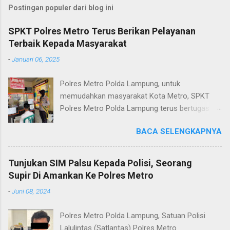
Postingan populer dari blog ini
SPKT Polres Metro Terus Berikan Pelayanan
Terbaik Kepada Masyarakat
-
Januari 06, 2025
Polres Metro Polda Lampung, untuk
memudahkan masyarakat Kota Metro, SPKT
Polres Metro Polda Lampung terus bertugas
memberikan pelayanan Kepolisian yang terbaik
BACA SELENGKAPNYA
terkait layanan pengaduan, pelayanan SKCK dan
pelayanan Identifikasi sidik jari secara terpadu
kepada masyarakat. Senin (06/01/2025) Dalam
Tunjukan SIM Palsu Kepada Polisi, Seorang
mewujudkan pelayanan prima kepolisian, SPKT
Supir Di Amankan Ke Polres Metro
Polres Metro selaku pelayan masyarakat telah
-
Juni 08, 2024
berusaha memberikan pelayanan terbaik
kepada masyarakat. Kapolres Metro AKBP
Polres Metro Polda Lampung, Satuan Polisi
Heri Sulistyo Nugroho S.IK, M.IK mengatakan
Lalulintas (Satlantas) Polres Metro