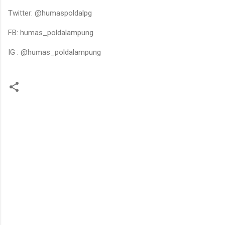
Twitter: @humaspoldalpg
FB: humas_poldalampung
IG : @humas_poldalampung
K
o
m
e
n
t
a
r