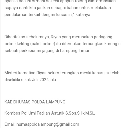
apabila ada informasi sekecil apapun tolong diinformasikan
supaya nanti kita jadikan sebagai bahan untuk melakukan
pendalaman terkait dengan kasus ini," katanya.
Diberitakan sebelumnya, Riyas yang merupakan pedagang
online keliling (bakul online) itu ditemukan terbungkus karung di
sebuah perkebunan jagung di Lampung Timur.
Misteri kematian Riyas belum terungkap meski kasus itu telah
diselidiki sejak Juli 2024 lalu.
KABIDHUMAS POLDA LAMPUNG
Kombes Pol Umi Fadilah Astutik S.Sos.S.I.k.M.Si.,
Email: humaspoldalampung@gmail.com