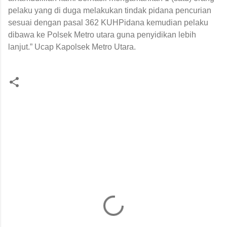
pelaku yang di duga melakukan tindak pidana pencurian
sesuai dengan pasal 362 KUHPidana kemudian pelaku
dibawa ke Polsek Metro utara guna penyidikan lebih
lanjut.” Ucap Kapolsek Metro Utara.
K
o
m
e
n
t
a
r