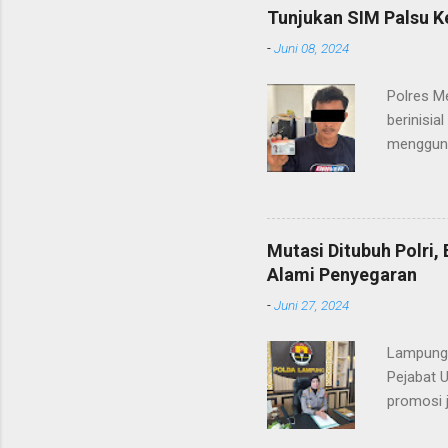
pelayana
Tunjukan SIM Palsu K
maupun pe
-
Juni 08, 2024
menerima
diteruska
Polres M
pidana, a
berinisia
mengguna
Heri Suli
diamanka
Nasution
melakukan
Mutasi Ditubuh Polri
dari ara
Alami Penyegaran
dan dala
-
Juni 27, 2024
kendaraan
Lampung-
Pejabat 
promosi j
ST/1236/