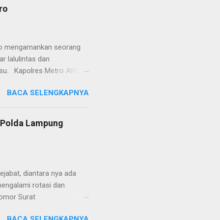
isian, baik informasi
ro
polisian, ketika telah
ran tersebut akan
 menyangkut masalah tindak
etro mengamankan seorang
 lalulintas dan
lsu. Kapolres Metro AKBP
laskan, supir truk tersebut
BACA SELENGKAPNYA
) simpang Taqwa, Jalan AH
ntas Polres Metro
ntas tepatnya di TL Taqwa
s Polda Lampung
abis bongkar muat tepung
 tidak diperbolehkan bagi
 Metro segera memberhent...
jabat, diantara nya ada
engalami rotasi dan
Nomor Surat
, 26 Juni 2024 yang
BACA SELENGKAPNYA