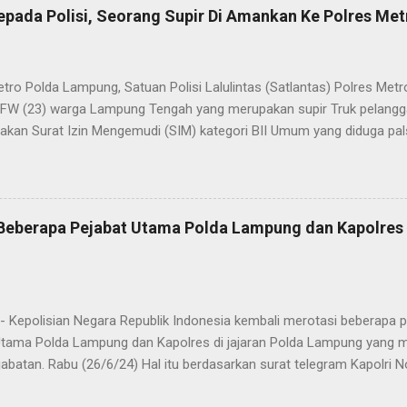
n yang terbaik kepada masyarakat yang membutuhkan pelayanan kepol
epada Polisi, Seorang Supir Di Amankan Ke Polres Met
layanan lainnya.” “SPKT adalah pusat jaringan dari sistem fungsi Ke
 laporan dari masyarakat maka SPKT akan menentukan kemana lapo
n untuk proses selanjutnya, bisa ke fungsi Reserse Kriminal jika itu
etro Polda Lampung, Satuan Polisi Lalulintas (Satlantas) Polres M
tau ke fungs...
l FW (23) warga Lampung Tengah yang merupakan supir Truk pelanggar
kan Surat Izin Mengemudi (SIM) kategori BII Umum yang diduga pa
styo Nugroho, S.IK, M.IK melalui Kasat Lantas IPTU Sulkhan, SH menje
n lantaran melanggar lalulintas dengan menerobos Traffic Light (TL
 dan masuk ke kawasan tertib lalulintas dalam kota. “Anggota Satla
 patroli hunting setelah itu ada kendaraan R6 yang melanggar laluli
, Beberapa Pejabat Utama Polda Lampung dan Kapolre
h Lampung Timur mau menuju ke Bandar Lampung. Kendaraan ini seh
m keadaan kosong, kendaraan ini memasuki Kota Metro yang memang
 roda 6 ke atas, melihat hal tersebut petugas dari Satlantas Polres
 Kepolisian Negara Republik Indonesia kembali merotasi beberapa pe
Utama Polda Lampung dan Kapolres di jajaran Polda Lampung yang m
abatan. Rabu (26/6/24) Hal itu berdasarkan surat telegram Kapolri 
VI/KEP./2024, ST/1237/VI/KEP./2024 dan ST/1238/VI/KEP./2024 Rabu