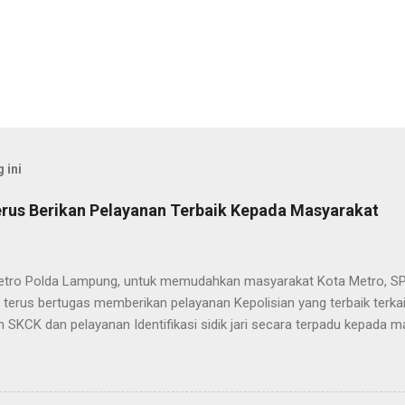
 ini
rus Berikan Pelayanan Terbaik Kepada Masyarakat
etro Polda Lampung, untuk memudahkan masyarakat Kota Metro, SP
terus bertugas memberikan pelayanan Kepolisian yang terbaik terka
 SKCK dan pelayanan Identifikasi sidik jari secara terpadu kepada m
025) Dalam mewujudkan pelayanan prima kepolisian, SPKT Polres M
at telah berusaha memberikan pelayanan terbaik kepada masyarak
istyo Nugroho S.IK, M.IK mengatakan “SPKT Polres Metro akan teru