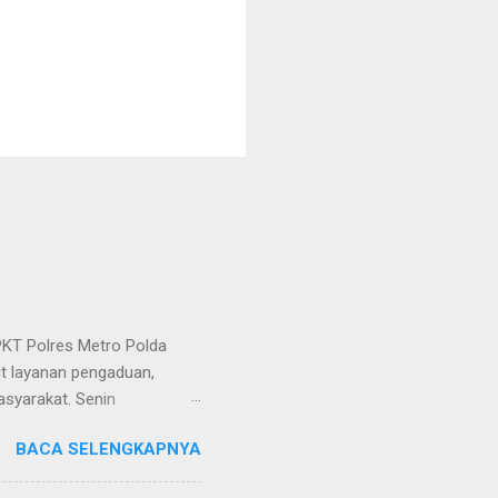
KT Polres Metro Polda
it layanan pengaduan,
asyarakat. Senin
etro selaku pelayan
BACA SELENGKAPNYA
at. Kapolres Metro AKBP
s berusaha memberikan