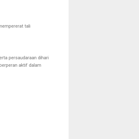
mempererat tali
erta persaudaraan dihari
 berperan aktif dalam