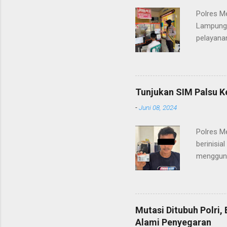
Polres M
Lampung 
pelayanan
(06/01/2
masyarak
Heri Sul
pelayana
Tunjukan SIM Palsu K
maupun pe
-
Juni 08, 2024
menerima
diteruska
Polres M
pidana, a
berinisia
mengguna
Heri Suli
diamanka
Nasution
melakukan
Mutasi Ditubuh Polri
dari ara
Alami Penyegaran