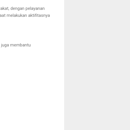
akat, dengan pelayanan
at melakukan aktifitasnya
s juga membantu