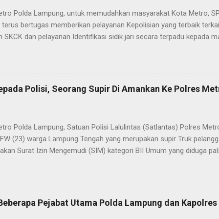
etro Polda Lampung, untuk memudahkan masyarakat Kota Metro, SP
terus bertugas memberikan pelayanan Kepolisian yang terbaik terka
 SKCK dan pelayanan Identifikasi sidik jari secara terpadu kepada m
025) Dalam mewujudkan pelayanan prima kepolisian, SPKT Polres M
at telah berusaha memberikan pelayanan terbaik kepada masyarak
istyo Nugroho S.IK, M.IK mengatakan “SPKT Polres Metro akan teru
n yang terbaik kepada masyarakat yang membutuhkan pelayanan kepol
epada Polisi, Seorang Supir Di Amankan Ke Polres Met
layanan lainnya.” “SPKT adalah pusat jaringan dari sistem fungsi Ke
 laporan dari masyarakat maka SPKT akan menentukan kemana lapo
n untuk proses selanjutnya, bisa ke fungsi Reserse Kriminal jika itu
etro Polda Lampung, Satuan Polisi Lalulintas (Satlantas) Polres M
tau ke fungs...
l FW (23) warga Lampung Tengah yang merupakan supir Truk pelanggar
kan Surat Izin Mengemudi (SIM) kategori BII Umum yang diduga pa
styo Nugroho, S.IK, M.IK melalui Kasat Lantas IPTU Sulkhan, SH menje
n lantaran melanggar lalulintas dengan menerobos Traffic Light (TL
 dan masuk ke kawasan tertib lalulintas dalam kota. “Anggota Satla
 patroli hunting setelah itu ada kendaraan R6 yang melanggar laluli
, Beberapa Pejabat Utama Polda Lampung dan Kapolre
h Lampung Timur mau menuju ke Bandar Lampung. Kendaraan ini seh