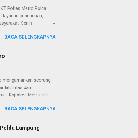
KT Polres Metro Polda
it layanan pengaduan,
asyarakat. Senin
etro selaku pelayan
BACA SELENGKAPNYA
at. Kapolres Metro AKBP
s berusaha memberikan
isian, baik informasi
ro
polisian, ketika telah
ran tersebut akan
 menyangkut masalah tindak
etro mengamankan seorang
 lalulintas dan
lsu. Kapolres Metro AKBP
laskan, supir truk tersebut
BACA SELENGKAPNYA
) simpang Taqwa, Jalan AH
ntas Polres Metro
ntas tepatnya di TL Taqwa
s Polda Lampung
abis bongkar muat tepung