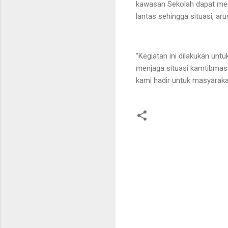
kawasan Sekolah dapat mem
lantas sehingga situasi, arus
“Kegiatan ini dilakukan unt
menjaga situasi kamtibmas
kami hadir untuk masyaraka
K
o
m
e
n
t
a