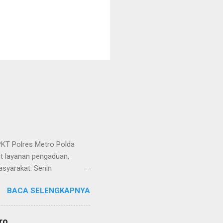
KT Polres Metro Polda
it layanan pengaduan,
asyarakat. Senin
etro selaku pelayan
BACA SELENGKAPNYA
at. Kapolres Metro AKBP
s berusaha memberikan
isian, baik informasi
ro