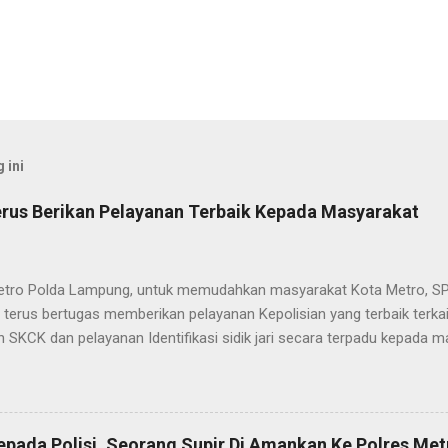
 ini
rus Berikan Pelayanan Terbaik Kepada Masyarakat
etro Polda Lampung, untuk memudahkan masyarakat Kota Metro, SP
terus bertugas memberikan pelayanan Kepolisian yang terbaik terka
 SKCK dan pelayanan Identifikasi sidik jari secara terpadu kepada m
025) Dalam mewujudkan pelayanan prima kepolisian, SPKT Polres M
at telah berusaha memberikan pelayanan terbaik kepada masyarak
istyo Nugroho S.IK, M.IK mengatakan “SPKT Polres Metro akan teru
n yang terbaik kepada masyarakat yang membutuhkan pelayanan kepol
epada Polisi, Seorang Supir Di Amankan Ke Polres Met