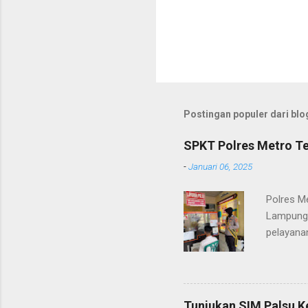
Postingan populer dari blog
SPKT Polres Metro Te
-
Januari 06, 2025
Polres M
Lampung 
pelayanan
(06/01/2
masyarak
Heri Sul
pelayana
Tunjukan SIM Palsu K