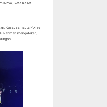
liknya," kata Kasat
man. Kasat samapta Polres
u A. Rahman mengatakan,
gkungan.