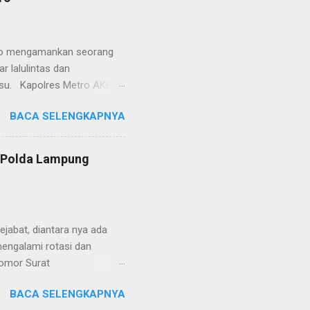
polisian, ketika telah
ran tersebut akan
 menyangkut masalah tindak
etro mengamankan seorang
 lalulintas dan
lsu. Kapolres Metro AKBP
laskan, supir truk tersebut
BACA SELENGKAPNYA
) simpang Taqwa, Jalan AH
ntas Polres Metro
ntas tepatnya di TL Taqwa
s Polda Lampung
abis bongkar muat tepung
 tidak diperbolehkan bagi
 Metro segera memberhent...
jabat, diantara nya ada
engalami rotasi dan
Nomor Surat
, 26 Juni 2024 yang
BACA SELENGKAPNYA
telegram tersebut ada