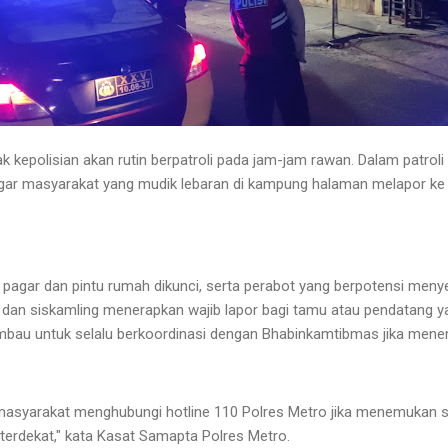
k kepolisian akan rutin berpatroli pada jam-jam rawan. Dalam patrol
ar masyarakat yang mudik lebaran di kampung halaman melapor ke
 pagar dan pintu rumah dikunci, serta perabot yang berpotensi men
m dan siskamling menerapkan wajib lapor bagi tamu atau pendatang yang
mbau untuk selalu berkoordinasi dengan Bhabinkamtibmas jika mene
syarakat menghubungi hotline 110 Polres Metro jika menemukan sua
erdekat," kata Kasat Samapta Polres Metro.