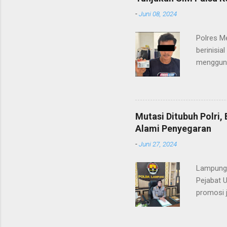
maupun pe
-
Juni 08, 2024
menerima
diteruska
Polres M
pidana, a
berinisia
mengguna
Heri Suli
diamanka
Nasution
melakukan
Mutasi Ditubuh Polri
dari ara
Alami Penyegaran
dan dala
-
Juni 27, 2024
kendaraan
Lampung-
Pejabat 
promosi j
ST/1236/
ditandata