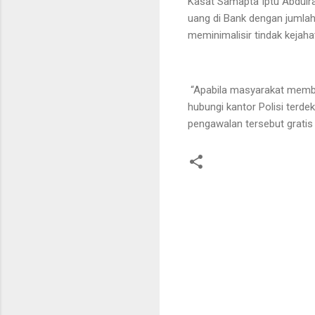
Kasat Samapta Iptu Abdul
uang di Bank dengan jumlah
meminimalisir tindak kejaha
“Apabila masyarakat memb
hubungi kantor Polisi terd
pengawalan tersebut gratis 
K
o
m
e
n
t