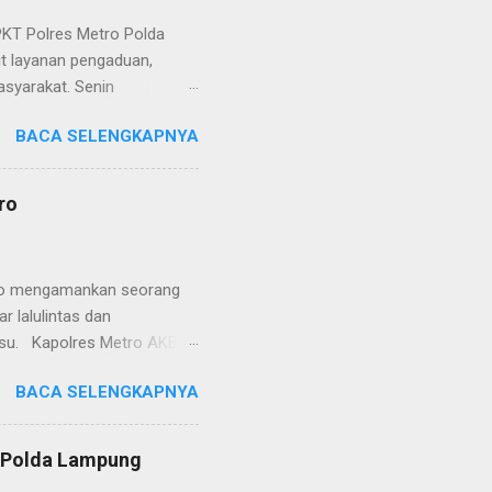
KT Polres Metro Polda
it layanan pengaduan,
asyarakat. Senin
etro selaku pelayan
BACA SELENGKAPNYA
at. Kapolres Metro AKBP
s berusaha memberikan
isian, baik informasi
ro
polisian, ketika telah
ran tersebut akan
 menyangkut masalah tindak
etro mengamankan seorang
 lalulintas dan
lsu. Kapolres Metro AKBP
laskan, supir truk tersebut
BACA SELENGKAPNYA
) simpang Taqwa, Jalan AH
ntas Polres Metro
ntas tepatnya di TL Taqwa
s Polda Lampung
abis bongkar muat tepung