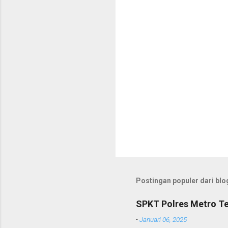
a
r
Postingan populer dari blog
SPKT Polres Metro Te
-
Januari 06, 2025