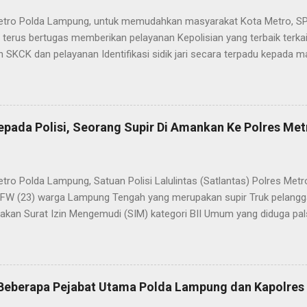
etro Polda Lampung, untuk memudahkan masyarakat Kota Metro, SP
terus bertugas memberikan pelayanan Kepolisian yang terbaik terka
 SKCK dan pelayanan Identifikasi sidik jari secara terpadu kepada m
025) Dalam mewujudkan pelayanan prima kepolisian, SPKT Polres M
at telah berusaha memberikan pelayanan terbaik kepada masyarak
istyo Nugroho S.IK, M.IK mengatakan “SPKT Polres Metro akan teru
n yang terbaik kepada masyarakat yang membutuhkan pelayanan kepol
epada Polisi, Seorang Supir Di Amankan Ke Polres Met
layanan lainnya.” “SPKT adalah pusat jaringan dari sistem fungsi Ke
 laporan dari masyarakat maka SPKT akan menentukan kemana lapo
n untuk proses selanjutnya, bisa ke fungsi Reserse Kriminal jika itu
etro Polda Lampung, Satuan Polisi Lalulintas (Satlantas) Polres M
tau ke fungs...
l FW (23) warga Lampung Tengah yang merupakan supir Truk pelanggar
kan Surat Izin Mengemudi (SIM) kategori BII Umum yang diduga pa
styo Nugroho, S.IK, M.IK melalui Kasat Lantas IPTU Sulkhan, SH menje
n lantaran melanggar lalulintas dengan menerobos Traffic Light (TL
 dan masuk ke kawasan tertib lalulintas dalam kota. “Anggota Satla
 patroli hunting setelah itu ada kendaraan R6 yang melanggar laluli
, Beberapa Pejabat Utama Polda Lampung dan Kapolre
h Lampung Timur mau menuju ke Bandar Lampung. Kendaraan ini seh