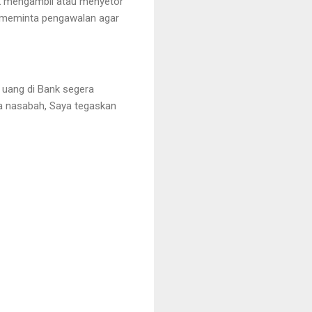
k mengambil atau menyetor
k meminta pengawalan agar
 uang di Bank segera
da nasabah, Saya tegaskan