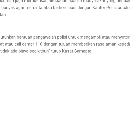
rachman juga memberikan himbauan apabila masyarakat yang henda
 banyak agar meminta atau berkordinasi dengan Kantor Polisi untu
tan.
utuhkan bantuan pengawalan polisi untuk mengambil atau menyetor
ekat atau call center 110 dengan tujuan memberikan rasa aman kepa
tidak ada biaya sedikitpun” tutup Kasat Samapta.