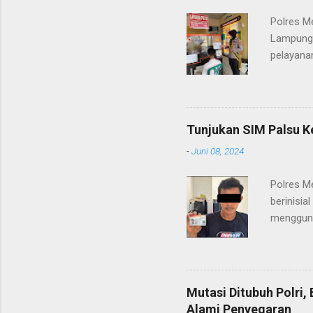
Polres M
Lampung 
pelayanan
(06/01/2
masyarak
Heri Sul
pelayana
Tunjukan SIM Palsu K
maupun pe
-
Juni 08, 2024
menerima
diteruska
Polres M
pidana, a
berinisia
mengguna
Heri Suli
diamanka
Nasution
melakukan
Mutasi Ditubuh Polri
dari ara
Alami Penyegaran