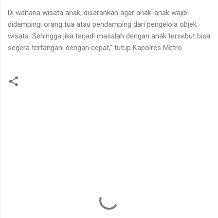
Di wahana wisata anak, disarankan agar anak-anak wajib
didampingi orang tua atau pendamping dari pengelola objek
wisata. Sehingga jika terjadi masalah dengan anak tersebut bisa
segera tertangani dengan cepat,” tutup Kapolres Metro.
K
o
m
e
n
t
a
r