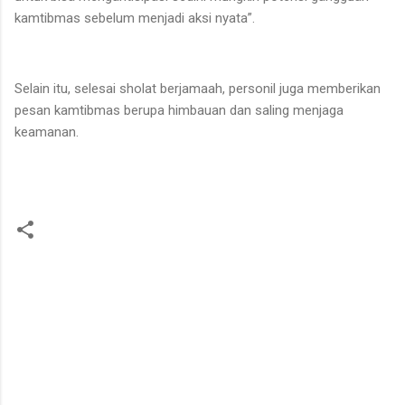
kamtibmas sebelum menjadi aksi nyata”.
Selain itu, selesai sholat berjamaah, personil juga memberikan
pesan kamtibmas berupa himbauan dan saling menjaga
keamanan.
K
o
m
e
n
t