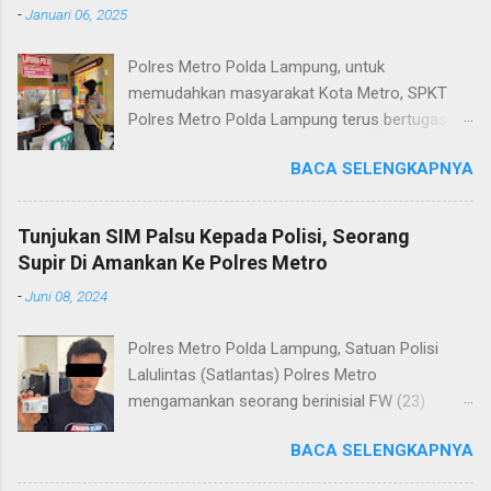
-
Januari 06, 2025
Polres Metro Polda Lampung, untuk
memudahkan masyarakat Kota Metro, SPKT
Polres Metro Polda Lampung terus bertugas
memberikan pelayanan Kepolisian yang terbaik
BACA SELENGKAPNYA
terkait layanan pengaduan, pelayanan SKCK dan
pelayanan Identifikasi sidik jari secara terpadu
kepada masyarakat. Senin (06/01/2025) Dalam
Tunjukan SIM Palsu Kepada Polisi, Seorang
mewujudkan pelayanan prima kepolisian, SPKT
Supir Di Amankan Ke Polres Metro
Polres Metro selaku pelayan masyarakat telah
-
Juni 08, 2024
berusaha memberikan pelayanan terbaik
kepada masyarakat. Kapolres Metro AKBP
Polres Metro Polda Lampung, Satuan Polisi
Heri Sulistyo Nugroho S.IK, M.IK mengatakan
Lalulintas (Satlantas) Polres Metro
“SPKT Polres Metro akan terus berusaha
mengamankan seorang berinisial FW (23)
memberikan pelayanan yang terbaik kepada
warga Lampung Tengah yang merupakan supir
masyarakat yang membutuhkan pelayanan
BACA SELENGKAPNYA
Truk pelanggar lalulintas dan menggunakan
kepolisian, baik informasi maupun pelayanan
Surat Izin Mengemudi (SIM) kategori BII Umum
lainnya.” “SPKT adalah pusat jaringan dari