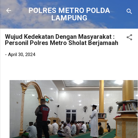
Langsung ke konten utama
POLRES METRO POLDA
LAMPUNG
Wujud Kedekatan Dengan Masyarakat :
Personil Polres Metro Sholat Berjamaah
-
April 30, 2024