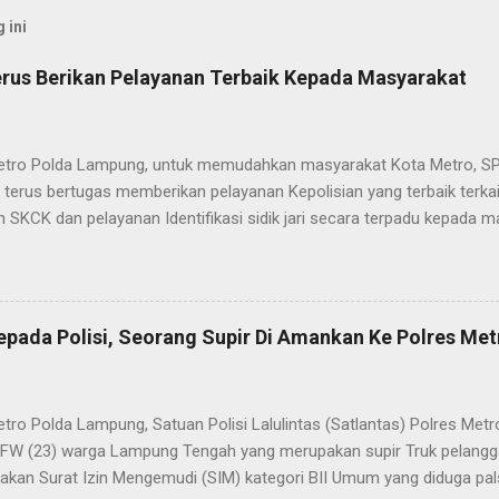
 ini
rus Berikan Pelayanan Terbaik Kepada Masyarakat
etro Polda Lampung, untuk memudahkan masyarakat Kota Metro, SP
terus bertugas memberikan pelayanan Kepolisian yang terbaik terka
 SKCK dan pelayanan Identifikasi sidik jari secara terpadu kepada m
025) Dalam mewujudkan pelayanan prima kepolisian, SPKT Polres M
at telah berusaha memberikan pelayanan terbaik kepada masyarak
istyo Nugroho S.IK, M.IK mengatakan “SPKT Polres Metro akan teru
n yang terbaik kepada masyarakat yang membutuhkan pelayanan kepol
epada Polisi, Seorang Supir Di Amankan Ke Polres Met
layanan lainnya.” “SPKT adalah pusat jaringan dari sistem fungsi Ke
 laporan dari masyarakat maka SPKT akan menentukan kemana lapo
n untuk proses selanjutnya, bisa ke fungsi Reserse Kriminal jika itu
etro Polda Lampung, Satuan Polisi Lalulintas (Satlantas) Polres M
tau ke fungs...
l FW (23) warga Lampung Tengah yang merupakan supir Truk pelanggar
kan Surat Izin Mengemudi (SIM) kategori BII Umum yang diduga pa