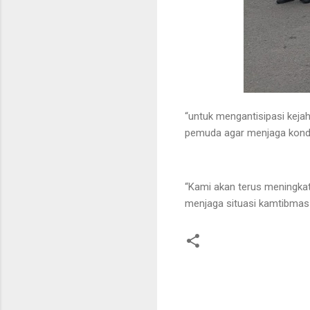
“untuk mengantisipasi keja
pemuda agar menjaga kondus
“Kami akan terus meningkatk
menjaga situasi kamtibmas 
K
o