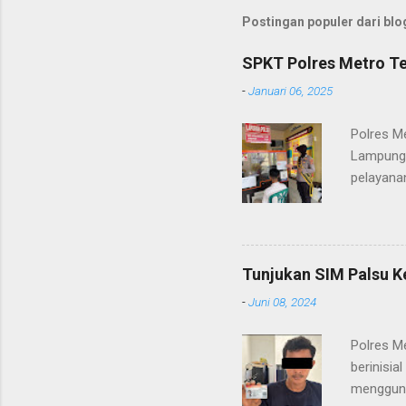
Postingan populer dari blog
SPKT Polres Metro Te
-
Januari 06, 2025
Polres M
Lampung 
pelayanan
(06/01/2
masyarak
Heri Sul
pelayana
Tunjukan SIM Palsu K
maupun pe
-
Juni 08, 2024
menerima
diteruska
Polres M
pidana, a
berinisia
mengguna