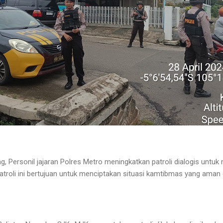
 Personil jajaran Polres Metro meningkatkan patroli dialogis untuk
Patroli ini bertujuan untuk menciptakan situasi kamtibmas yang aman