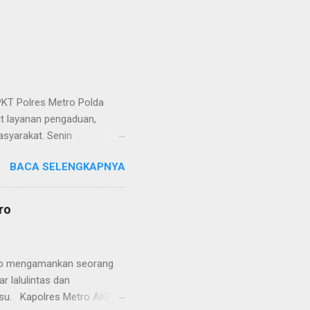
KT Polres Metro Polda
it layanan pengaduan,
asyarakat. Senin
etro selaku pelayan
BACA SELENGKAPNYA
at. Kapolres Metro AKBP
s berusaha memberikan
isian, baik informasi
ro
polisian, ketika telah
ran tersebut akan
 menyangkut masalah tindak
etro mengamankan seorang
 lalulintas dan
lsu. Kapolres Metro AKBP