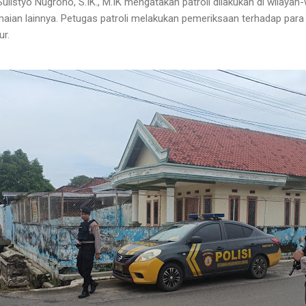
listyo Nugroho, S.IK., M.IK mengatakan patroli dilakukan di wilayah-
maian lainnya. Petugas patroli melakukan pemeriksaan terhadap pa
ur.