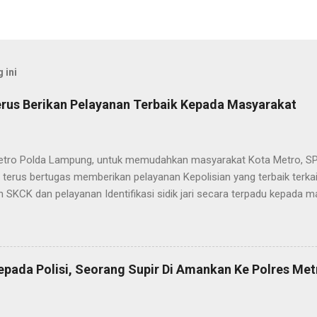
 ini
rus Berikan Pelayanan Terbaik Kepada Masyarakat
etro Polda Lampung, untuk memudahkan masyarakat Kota Metro, SP
terus bertugas memberikan pelayanan Kepolisian yang terbaik terka
 SKCK dan pelayanan Identifikasi sidik jari secara terpadu kepada m
025) Dalam mewujudkan pelayanan prima kepolisian, SPKT Polres M
at telah berusaha memberikan pelayanan terbaik kepada masyarak
istyo Nugroho S.IK, M.IK mengatakan “SPKT Polres Metro akan teru
n yang terbaik kepada masyarakat yang membutuhkan pelayanan kepol
epada Polisi, Seorang Supir Di Amankan Ke Polres Met
layanan lainnya.” “SPKT adalah pusat jaringan dari sistem fungsi Ke
 laporan dari masyarakat maka SPKT akan menentukan kemana lapo
n untuk proses selanjutnya, bisa ke fungsi Reserse Kriminal jika itu