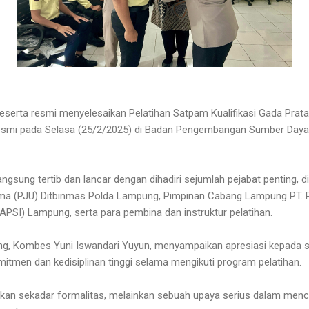
erta resmi menyelesaikan Pelatihan Satpam Kualifikasi Gada Prata
resmi pada Selasa (25/2/2025) di Badan Pengembangan Sumber Daya
angsung tertib dan lancar dengan dihadiri sejumlah pejabat penting, 
ma (PJU) Ditbinmas Polda Lampung, Pimpinan Cabang Lampung PT. 
APSI) Lampung, serta para pembina dan instruktur pelatihan.
, Kombes Yuni Iswandari Yuyun, menyampaikan apresiasi kepada se
itmen dan kedisiplinan tinggi selama mengikuti program pelatihan.
bukan sekadar formalitas, melainkan sebuah upaya serius dalam me