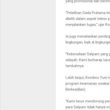
yang profesional dan berint
"Pelatihan Gada Pratama i
dilatih dalam aspek teknis
menjalankan tugas," ujar K
Ia juga menekankan pentin
lingkungan, baik di lingku
"Keberadaan Satpam yang p
wilayah. Kami berharap lulu
tambahnya.
Lebih lanjut, Kombes Yuni
program keamanan swakarsa y
Berkeadilan).
"Kami terus mendorong peni
para Satpam tidak hanya m