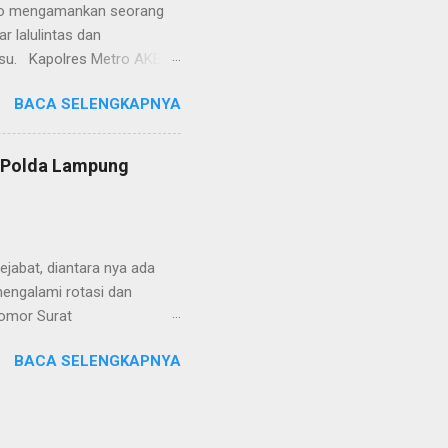
etro mengamankan seorang
 lalulintas dan
lsu. Kapolres Metro AKBP
laskan, supir truk tersebut
BACA SELENGKAPNYA
) simpang Taqwa, Jalan AH
ntas Polres Metro
ntas tepatnya di TL Taqwa
s Polda Lampung
abis bongkar muat tepung
 tidak diperbolehkan bagi
 Metro segera memberhent...
jabat, diantara nya ada
engalami rotasi dan
Nomor Surat
, 26 Juni 2024 yang
BACA SELENGKAPNYA
telegram tersebut ada
mutasikan sebagai
YOSEF BUDI MEYDIANTO
M. dimutasikan sebagai