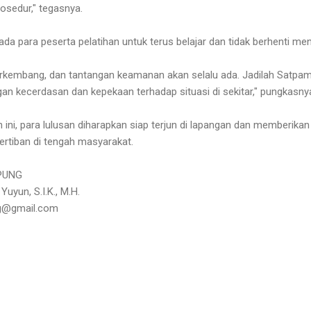
rosedur," tegasnya.
a para peserta pelatihan untuk terus belajar dan tidak berhenti me
rkembang, dan tantangan keamanan akan selalu ada. Jadilah Satpam 
gan kecerdasan dan kepekaan terhadap situasi di sekitar," pungkasny
 ini, para lulusan diharapkan siap terjun di lapangan dan memberikan
rtiban di tengah masyarakat.
PUNG
uyun, S.I.K., M.H.
ng@gmail.com