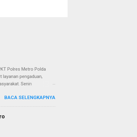
KT Polres Metro Polda
it layanan pengaduan,
asyarakat. Senin
etro selaku pelayan
BACA SELENGKAPNYA
at. Kapolres Metro AKBP
s berusaha memberikan
isian, baik informasi
ro
polisian, ketika telah
ran tersebut akan
 menyangkut masalah tindak