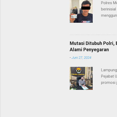
Polres M
pidana, a
berinisia
mengguna
Heri Suli
diamanka
Nasution
melakukan
Mutasi Ditubuh Polri
dari ara
Alami Penyegaran
dan dala
-
Juni 27, 2024
kendaraan
Lampung-
Pejabat 
promosi j
ST/1236/
ditandata
KOMBES P
KAROREN
yang sud