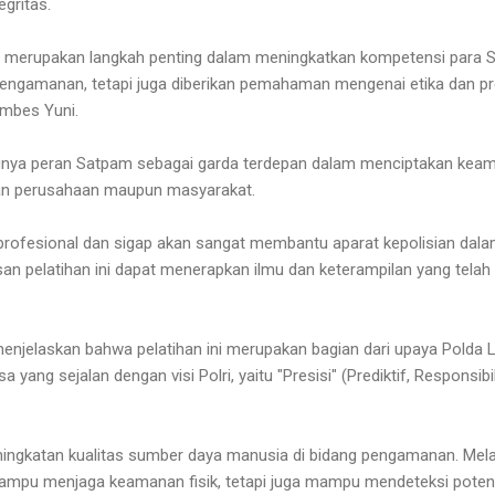
egritas.
ni merupakan langkah penting dalam meningkatkan kompetensi para 
 pengamanan, tetapi juga diberikan pemahaman mengenai etika dan p
ombes Yuni.
gnya peran Satpam sebagai garda terdepan dalam menciptakan keam
ngan perusahaan maupun masyarakat.
rofesional dan sigap akan sangat membantu aparat kepolisian dala
san pelatihan ini dapat menerapkan ilmu dan keterampilan yang telah 
 menjelaskan bahwa pelatihan ini merupakan bagian dari upaya Pol
ang sejalan dengan visi Polri, yaitu "Presisi" (Prediktif, Responsibi
ngkatan kualitas sumber daya manusia di bidang pengamanan. Melalui
ampu menjaga keamanan fisik, tetapi juga mampu mendeteksi pote