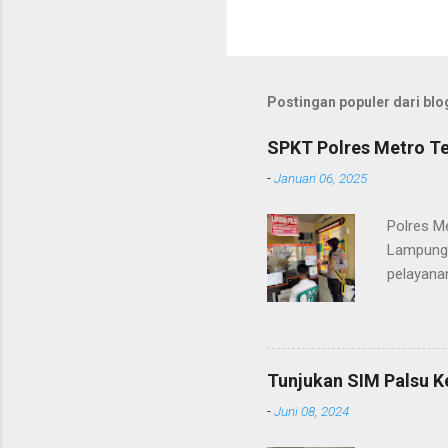
Postingan populer dari blog
SPKT Polres Metro Te
-
Januari 06, 2025
Polres M
Lampung 
pelayanan
(06/01/2
masyarak
Heri Sul
pelayana
Tunjukan SIM Palsu K
maupun pe
-
Juni 08, 2024
menerima
diteruska