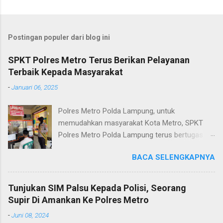
Postingan populer dari blog ini
SPKT Polres Metro Terus Berikan Pelayanan
Terbaik Kepada Masyarakat
-
Januari 06, 2025
Polres Metro Polda Lampung, untuk
memudahkan masyarakat Kota Metro, SPKT
Polres Metro Polda Lampung terus bertugas
memberikan pelayanan Kepolisian yang terbaik
BACA SELENGKAPNYA
terkait layanan pengaduan, pelayanan SKCK dan
pelayanan Identifikasi sidik jari secara terpadu
kepada masyarakat. Senin (06/01/2025) Dalam
Tunjukan SIM Palsu Kepada Polisi, Seorang
mewujudkan pelayanan prima kepolisian, SPKT
Supir Di Amankan Ke Polres Metro
Polres Metro selaku pelayan masyarakat telah
-
Juni 08, 2024
berusaha memberikan pelayanan terbaik