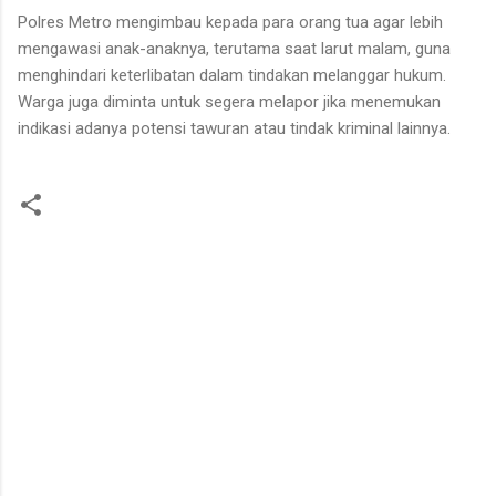
Polres Metro mengimbau kepada para orang tua agar lebih
mengawasi anak-anaknya, terutama saat larut malam, guna
menghindari keterlibatan dalam tindakan melanggar hukum.
Warga juga diminta untuk segera melapor jika menemukan
indikasi adanya potensi tawuran atau tindak kriminal lainnya.
K
o
m
e
n
t
a
r