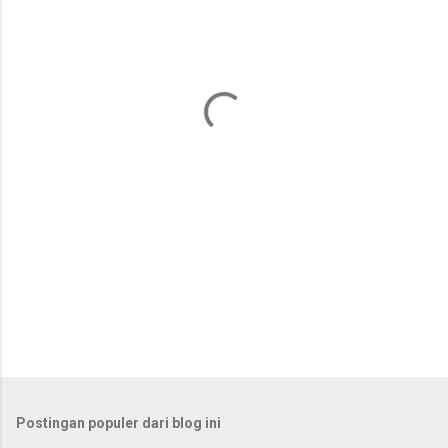
e
n
t
a
r
Postingan populer dari blog ini