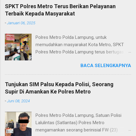
SPKT Polres Metro Terus Berikan Pelayanan
Terbaik Kepada Masyarakat
-
Januari 06, 2025
Polres Metro Polda Lampung, untuk
memudahkan masyarakat Kota Metro, SPKT
Polres Metro Polda Lampung terus bertugas
memberikan pelayanan Kepolisian yang terbaik
BACA SELENGKAPNYA
terkait layanan pengaduan, pelayanan SKCK dan
pelayanan Identifikasi sidik jari secara terpadu
kepada masyarakat. Senin (06/01/2025) Dalam
Tunjukan SIM Palsu Kepada Polisi, Seorang
mewujudkan pelayanan prima kepolisian, SPKT
Supir Di Amankan Ke Polres Metro
Polres Metro selaku pelayan masyarakat telah
-
Juni 08, 2024
berusaha memberikan pelayanan terbaik
kepada masyarakat. Kapolres Metro AKBP
Polres Metro Polda Lampung, Satuan Polisi
Heri Sulistyo Nugroho S.IK, M.IK mengatakan
Lalulintas (Satlantas) Polres Metro
“SPKT Polres Metro akan terus berusaha
mengamankan seorang berinisial FW (23)
memberikan pelayanan yang terbaik kepada