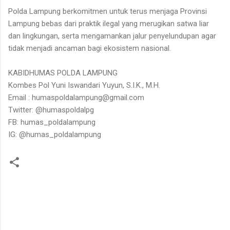
Polda Lampung berkomitmen untuk terus menjaga Provinsi
Lampung bebas dari praktik ilegal yang merugikan satwa liar
dan lingkungan, serta mengamankan jalur penyelundupan agar
tidak menjadi ancaman bagi ekosistem nasional.
KABIDHUMAS POLDA LAMPUNG
Kombes Pol Yuni Iswandari Yuyun, S.I.K., M.H.
Email : humaspoldalampung@gmail.com
Twitter: @humaspoldalpg
FB: humas_poldalampung
IG: @humas_poldalampung
K
o
m