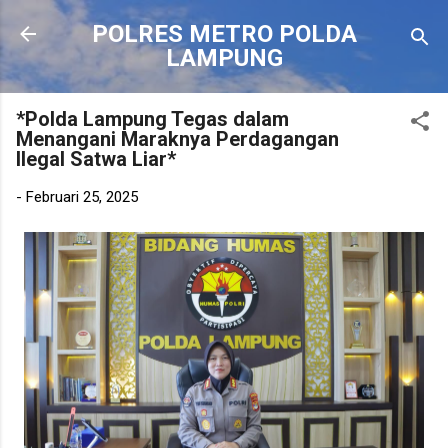
Langsung ke konten utama
POLRES METRO POLDA
LAMPUNG
*Polda Lampung Tegas dalam
Menangani Maraknya Perdagangan
Ilegal Satwa Liar*
-
Februari 25, 2025