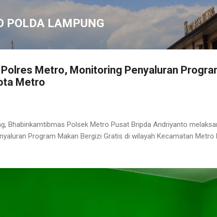
Langsung ke konten utama
O POLDA LAMPUNG
Polres Metro, Monitoring Penyaluran Progr
Kota Metro
g, Bhabinkamtibmas Polsek Metro Pusat Bripda Andriyanto melaksa
aluran Program Makan Bergizi Gratis di wilayah Kecamatan Metro P