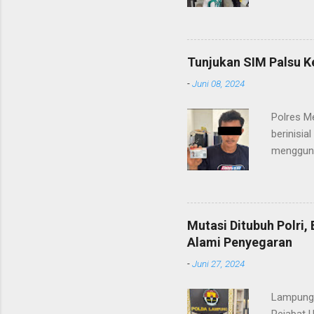
(06/01/2
masyarak
Heri Sul
pelayana
Tunjukan SIM Palsu K
maupun pe
-
Juni 08, 2024
menerima
diteruska
Polres M
pidana, a
berinisia
mengguna
Heri Suli
diamanka
Nasution
melakukan
Mutasi Ditubuh Polri
dari ara
Alami Penyegaran
dan dala
-
Juni 27, 2024
kendaraan
Lampung-