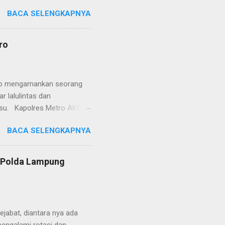
etro selaku pelayan
BACA SELENGKAPNYA
at. Kapolres Metro AKBP
s berusaha memberikan
isian, baik informasi
ro
polisian, ketika telah
ran tersebut akan
 menyangkut masalah tindak
etro mengamankan seorang
 lalulintas dan
lsu. Kapolres Metro AKBP
laskan, supir truk tersebut
BACA SELENGKAPNYA
) simpang Taqwa, Jalan AH
ntas Polres Metro
ntas tepatnya di TL Taqwa
s Polda Lampung
abis bongkar muat tepung
 tidak diperbolehkan bagi
 Metro segera memberhent...
jabat, diantara nya ada