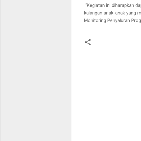
“Kegiatan ini diharapkan d
kalangan anak-anak yang m
Monitoring Penyaluran Prog
K
o
m
e
n
t
a
r