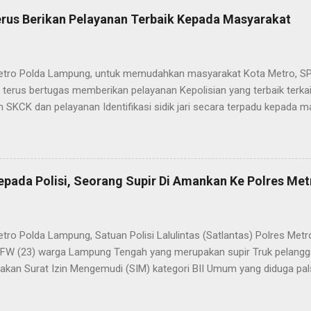
rus Berikan Pelayanan Terbaik Kepada Masyarakat
etro Polda Lampung, untuk memudahkan masyarakat Kota Metro, SP
terus bertugas memberikan pelayanan Kepolisian yang terbaik terka
 SKCK dan pelayanan Identifikasi sidik jari secara terpadu kepada m
025) Dalam mewujudkan pelayanan prima kepolisian, SPKT Polres M
at telah berusaha memberikan pelayanan terbaik kepada masyarak
istyo Nugroho S.IK, M.IK mengatakan “SPKT Polres Metro akan teru
n yang terbaik kepada masyarakat yang membutuhkan pelayanan kepol
epada Polisi, Seorang Supir Di Amankan Ke Polres Met
layanan lainnya.” “SPKT adalah pusat jaringan dari sistem fungsi Ke
 laporan dari masyarakat maka SPKT akan menentukan kemana lapo
n untuk proses selanjutnya, bisa ke fungsi Reserse Kriminal jika itu
etro Polda Lampung, Satuan Polisi Lalulintas (Satlantas) Polres M
tau ke fungs...
l FW (23) warga Lampung Tengah yang merupakan supir Truk pelanggar
kan Surat Izin Mengemudi (SIM) kategori BII Umum yang diduga pa
styo Nugroho, S.IK, M.IK melalui Kasat Lantas IPTU Sulkhan, SH menje
n lantaran melanggar lalulintas dengan menerobos Traffic Light (TL