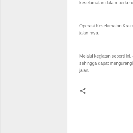
keselamatan dalam berken
Operasi Keselamatan Kraka
jalan raya.
Melalui kegiatan seperti in
sehingga dapat mengurangi r
jalan.
K
o
m
e