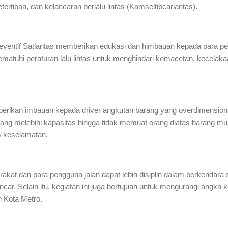
rtiban, dan kelancaran berlalu lintas (Kamseltibcarlantas).
reventif Satlantas memberikan edukasi dan himbauan kepada para p
tuhi peraturan lalu lintas untuk menghindari kemacetan, kecelakaa
erikan imbauan kepada driver angkutan barang yang overdimensio
ang melebihi kapasitas hingga tidak memuat orang diatas barang mu
 keselamatan.
kat dan para pengguna jalan dapat lebih disiplin dalam berkendara s
ancar. Selain itu, kegiatan ini juga bertujuan untuk mengurangi angk
h Kota Metro.