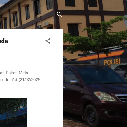
ada
as Polres Metro
, Jum’at (21/02/2025)