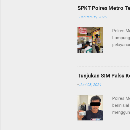
SPKT Polres Metro Te
-
Januari 06, 2025
Polres M
Lampung 
pelayanan
(06/01/2
masyarak
Heri Sul
pelayana
Tunjukan SIM Palsu K
maupun pe
-
Juni 08, 2024
menerima
diteruska
Polres M
pidana, a
berinisia
mengguna
Heri Suli
diamanka