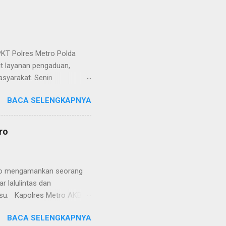
KT Polres Metro Polda
it layanan pengaduan,
asyarakat. Senin
etro selaku pelayan
BACA SELENGKAPNYA
at. Kapolres Metro AKBP
s berusaha memberikan
isian, baik informasi
ro
polisian, ketika telah
ran tersebut akan
 menyangkut masalah tindak
etro mengamankan seorang
 lalulintas dan
lsu. Kapolres Metro AKBP
laskan, supir truk tersebut
BACA SELENGKAPNYA
) simpang Taqwa, Jalan AH