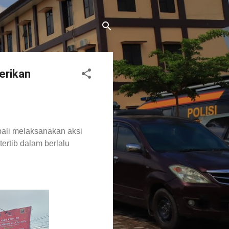
Berikan
ali melaksanakan aksi
rtib dalam berlalu