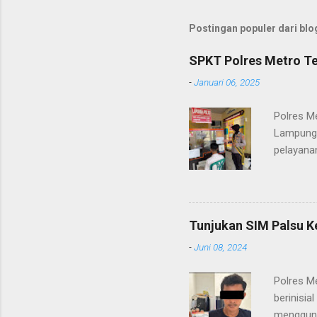
Postingan populer dari blog
SPKT Polres Metro Te
-
Januari 06, 2025
Polres M
Lampung 
pelayanan
(06/01/2
masyarak
Heri Sul
pelayana
Tunjukan SIM Palsu K
maupun pe
-
Juni 08, 2024
menerima
diteruska
Polres M
pidana, a
berinisia
mengguna