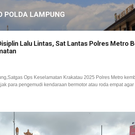
Langsung ke konten utama
O POLDA LAMPUNG
siplin Lalu Lintas, Sat Lantas Polres Metro 
matan
ung
,Satgas Ops Keselamatan Krakatau 2025 Polres Metro kemb
k para pengemudi kendaraan bermotor atau roda empat agar te