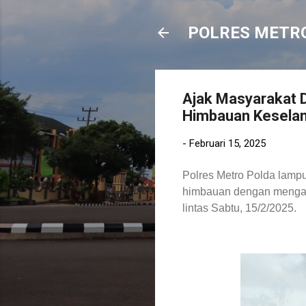
POLRES METR
Ajak Masyarakat Di
Himbauan Kesela
-
Februari 15, 2025
Polres Metro Polda lamp
himbauan dengan mengaja
lintas
Sabtu, 15/2/2025.