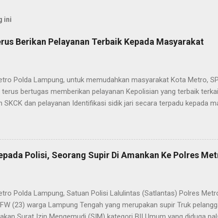
 ini
rus Berikan Pelayanan Terbaik Kepada Masyarakat
etro Polda Lampung, untuk memudahkan masyarakat Kota Metro, SP
terus bertugas memberikan pelayanan Kepolisian yang terbaik terka
 SKCK dan pelayanan Identifikasi sidik jari secara terpadu kepada m
025) Dalam mewujudkan pelayanan prima kepolisian, SPKT Polres M
at telah berusaha memberikan pelayanan terbaik kepada masyarak
istyo Nugroho S.IK, M.IK mengatakan “SPKT Polres Metro akan teru
n yang terbaik kepada masyarakat yang membutuhkan pelayanan kepol
epada Polisi, Seorang Supir Di Amankan Ke Polres Met
layanan lainnya.” “SPKT adalah pusat jaringan dari sistem fungsi Ke
 laporan dari masyarakat maka SPKT akan menentukan kemana lapo
n untuk proses selanjutnya, bisa ke fungsi Reserse Kriminal jika itu
etro Polda Lampung, Satuan Polisi Lalulintas (Satlantas) Polres M
tau ke fungs...
l FW (23) warga Lampung Tengah yang merupakan supir Truk pelanggar
kan Surat Izin Mengemudi (SIM) kategori BII Umum yang diduga pa