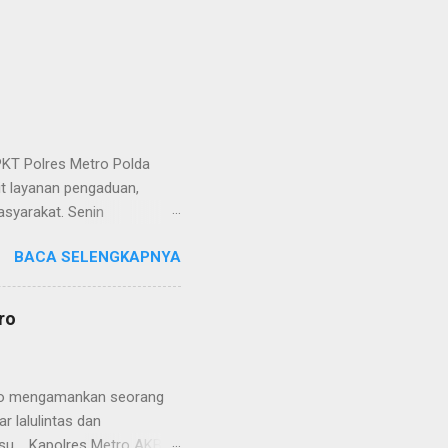
KT Polres Metro Polda
it layanan pengaduan,
asyarakat. Senin
etro selaku pelayan
BACA SELENGKAPNYA
at. Kapolres Metro AKBP
s berusaha memberikan
isian, baik informasi
ro
polisian, ketika telah
ran tersebut akan
 menyangkut masalah tindak
etro mengamankan seorang
 lalulintas dan
lsu. Kapolres Metro AKBP