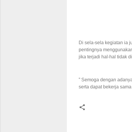
Di sela-sela kegiatan i
pentingnya menggunakan h
jika terjadi hal-hal tidak d
” Semoga dengan adanya k
serta dapat bekerja sam
K
o