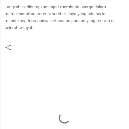
Langkah ini diharapkan dapat membantu warga dalam
memaksimalkan potensi sumber daya yang ada serta
mendukung tercapainya ketahanan pangan yang merata di
seluruh wilayah.
K
o
m
e
n
t
a
r