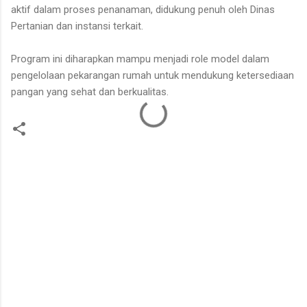
aktif dalam proses penanaman, didukung penuh oleh Dinas
Pertanian dan instansi terkait.
Program ini diharapkan mampu menjadi role model dalam
pengelolaan pekarangan rumah untuk mendukung ketersediaan
pangan yang sehat dan berkualitas.
K
o
m
e
n
t
a
r