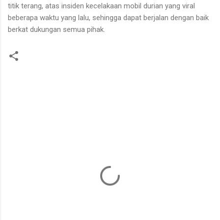
titik terang, atas insiden kecelakaan mobil durian yang viral
beberapa waktu yang lalu, sehingga dapat berjalan dengan baik
berkat dukungan semua pihak.
K
o
m
e
n
t
a
r