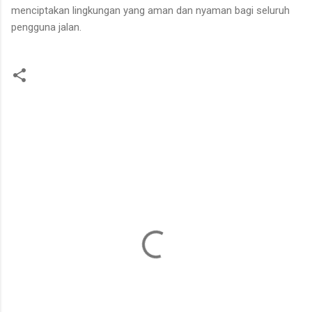
menciptakan lingkungan yang aman dan nyaman bagi seluruh
pengguna jalan.
K
o
m
e
n
t
a
r