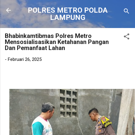
Langsung ke konten utama
POLRES METRO POLDA
LAMPUNG
Bhabinkamtibmas Polres Metro
Mensosialisasikan Ketahanan Pangan
Dan Pemanfaat Lahan
-
Februari 26, 2025