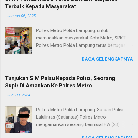
Terbaik Kepada Masyarakat
-
Januari 06, 2025
Polres Metro Polda Lampung, untuk
memudahkan masyarakat Kota Metro, SPKT
Polres Metro Polda Lampung terus bertugas
memberikan pelayanan Kepolisian yang terbaik
BACA SELENGKAPNYA
terkait layanan pengaduan, pelayanan SKCK dan
pelayanan Identifikasi sidik jari secara terpadu
kepada masyarakat. Senin (06/01/2025) Dalam
Tunjukan SIM Palsu Kepada Polisi, Seorang
mewujudkan pelayanan prima kepolisian, SPKT
Supir Di Amankan Ke Polres Metro
Polres Metro selaku pelayan masyarakat telah
-
Juni 08, 2024
berusaha memberikan pelayanan terbaik
kepada masyarakat. Kapolres Metro AKBP
Polres Metro Polda Lampung, Satuan Polisi
Heri Sulistyo Nugroho S.IK, M.IK mengatakan
Lalulintas (Satlantas) Polres Metro
“SPKT Polres Metro akan terus berusaha
mengamankan seorang berinisial FW (23)
memberikan pelayanan yang terbaik kepada
warga Lampung Tengah yang merupakan supir
masyarakat yang membutuhkan pelayanan