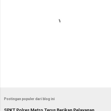
n
t
a
r
Postingan populer dari blog ini
SPKT Polres Metro Terus Berikan Pelayanan