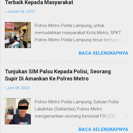
Terbaik Kepada Masyarakat
-
Januari 06, 2025
Polres Metro Polda Lampung, untuk
memudahkan masyarakat Kota Metro, SPKT
Polres Metro Polda Lampung terus bertugas
memberikan pelayanan Kepolisian yang terbaik
BACA SELENGKAPNYA
terkait layanan pengaduan, pelayanan SKCK dan
pelayanan Identifikasi sidik jari secara terpadu
kepada masyarakat. Senin (06/01/2025) Dalam
Tunjukan SIM Palsu Kepada Polisi, Seorang
mewujudkan pelayanan prima kepolisian, SPKT
Supir Di Amankan Ke Polres Metro
Polres Metro selaku pelayan masyarakat telah
-
Juni 08, 2024
berusaha memberikan pelayanan terbaik
kepada masyarakat. Kapolres Metro AKBP
Polres Metro Polda Lampung, Satuan Polisi
Heri Sulistyo Nugroho S.IK, M.IK mengatakan
Lalulintas (Satlantas) Polres Metro
“SPKT Polres Metro akan terus berusaha
mengamankan seorang berinisial FW (23)
memberikan pelayanan yang terbaik kepada
warga Lampung Tengah yang merupakan supir
masyarakat yang membutuhkan pelayanan
BACA SELENGKAPNYA
Truk pelanggar lalulintas dan menggunakan
kepolisian, baik informasi maupun pelayanan