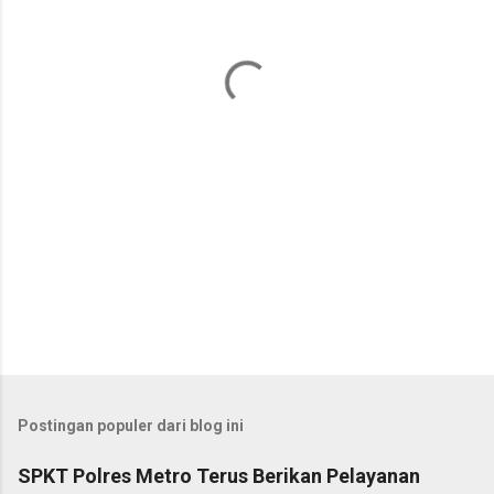
t
a
r
Postingan populer dari blog ini
SPKT Polres Metro Terus Berikan Pelayanan