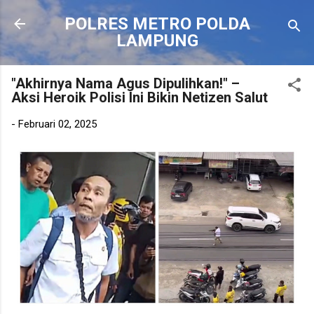
Langsung ke konten utama
POLRES METRO POLDA
LAMPUNG
"Akhirnya Nama Agus Dipulihkan!" –
Aksi Heroik Polisi Ini Bikin Netizen Salut
-
Februari 02, 2025