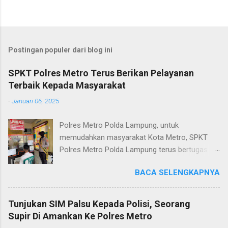
Postingan populer dari blog ini
SPKT Polres Metro Terus Berikan Pelayanan
Terbaik Kepada Masyarakat
-
Januari 06, 2025
Polres Metro Polda Lampung, untuk
memudahkan masyarakat Kota Metro, SPKT
Polres Metro Polda Lampung terus bertugas
memberikan pelayanan Kepolisian yang terbaik
BACA SELENGKAPNYA
terkait layanan pengaduan, pelayanan SKCK dan
pelayanan Identifikasi sidik jari secara terpadu
kepada masyarakat. Senin (06/01/2025) Dalam
Tunjukan SIM Palsu Kepada Polisi, Seorang
mewujudkan pelayanan prima kepolisian, SPKT
Supir Di Amankan Ke Polres Metro
Polres Metro selaku pelayan masyarakat telah