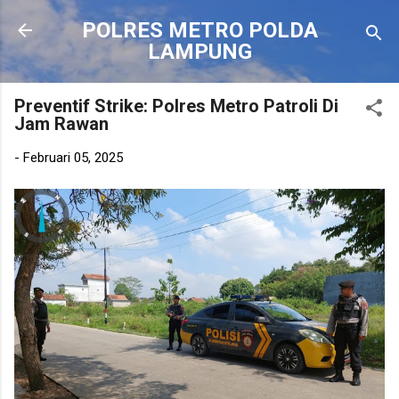
Langsung ke konten utama
POLRES METRO POLDA
LAMPUNG
Preventif Strike: Polres Metro Patroli Di
Jam Rawan
-
Februari 05, 2025