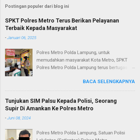
Postingan populer dari blog ini
SPKT Polres Metro Terus Berikan Pelayanan
Terbaik Kepada Masyarakat
-
Januari 06, 2025
Polres Metro Polda Lampung, untuk
memudahkan masyarakat Kota Metro, SPKT
Polres Metro Polda Lampung terus bertugas
memberikan pelayanan Kepolisian yang terbaik
BACA SELENGKAPNYA
terkait layanan pengaduan, pelayanan SKCK dan
pelayanan Identifikasi sidik jari secara terpadu
kepada masyarakat. Senin (06/01/2025) Dalam
Tunjukan SIM Palsu Kepada Polisi, Seorang
mewujudkan pelayanan prima kepolisian, SPKT
Supir Di Amankan Ke Polres Metro
Polres Metro selaku pelayan masyarakat telah
-
Juni 08, 2024
berusaha memberikan pelayanan terbaik
kepada masyarakat. Kapolres Metro AKBP
Polres Metro Polda Lampung, Satuan Polisi
Heri Sulistyo Nugroho S.IK, M.IK mengatakan