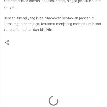
dari pemerintah daerah, asosiasi petani, hingga pelaku industri
pangan.
Dengan sinergi yang kuat, diharapkan kestabilan pangan di
Lampung tetap terjaga, terutama menjelang momentum besar
seperti Ramadhan dan Idul Fitri.
K
o
m
e
n
t
a
r